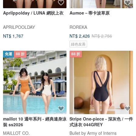
Aprilppolday / LUNA 網狀上衣
Aumoe－蒂卡波草原
APRILPOOLDAY
ROREKA
NT$ 1,767
NT$ 2,426
NT$ 2,756
綠色友善
免運
88 折
88 折
maillot 10 週年系列 - 經典連身泳
Stripe One-piece - 深灰色 / 一件
裝 ss2026
式泳衣 044GREY
MAILLOT CO.
Bullet by Army of Interns