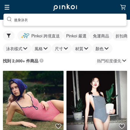
連身泳衣
Pinkoi 跨境直送
Pinkoi 嚴選
免運商品
折扣商
泳衣樣式
風格
尺寸
材質
顏色
熱門程度優先
找到 2,000+ 件商品