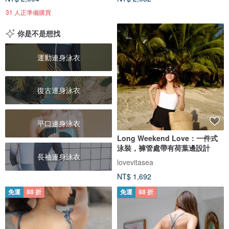
31 人正準備購買
你是不是想找
運動連身泳衣
復古連身泳衣
平口連身泳衣
Long Weekend Love：一件式
泳裝，褲管處帶有荷葉邊設計
長袖連身泳衣
lovevitasea
NT$ 1,692
免運
88 折
免運
88 折