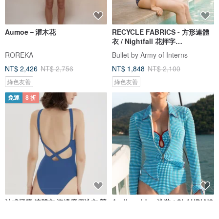
Aumoe－灌木花
RECYCLE FABRICS - 方形連體
衣 / Nightfall 花押字
BLT064NIGH
ROREKA
Bullet by Army of Interns
NT$ 2,426
NT$ 2,756
NT$ 1,848
NT$ 2,100
綠色友善
綠色友善
免運
8 折
法式極簡 連體衣 海邊度假泳衣 競
Aprilpoolday 泳裝 / CLAUDIA'S
速沖浪游泳衣 多色
FOREVER 外套 / 藍色格紋