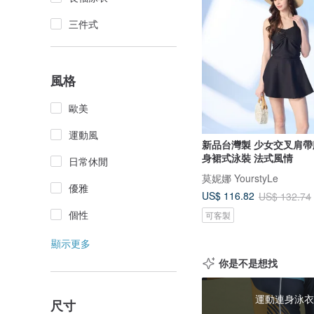
三件式
風格
歐美
運動風
新品台灣製 少女交叉肩帶
身裙式泳裝 法式風情
日常休閒
莫妮娜 YourstyLe
優雅
US$ 116.82
US$ 132.74
個性
可客製
顯示更多
你是不是想找
運動連身泳衣
尺寸