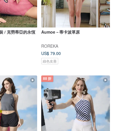
y 泳裝 / 克勞蒂亞的永恆
Aumoe－蒂卡波草原
ROREKA
US$ 79.00
綠色友善
88 折