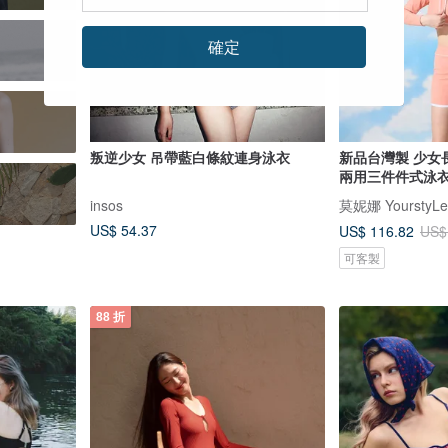
確定
叛逆少女 吊帶藍白條紋連身泳衣
新品台灣製 少女
兩用三件件式泳衣
insos
莫妮娜 YourstyLe
US$ 54.37
US$ 116.82
US$
可客製
88 折