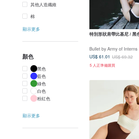
其他人造纖維
棉
顯示更多
特別形狀肩帶比基尼 / 黑
Bullet by Army of Interns
顏色
US$ 61.01
US$ 69.32
5 人正準備購買
黑色
藍色
綠色
白色
粉紅色
顯示更多