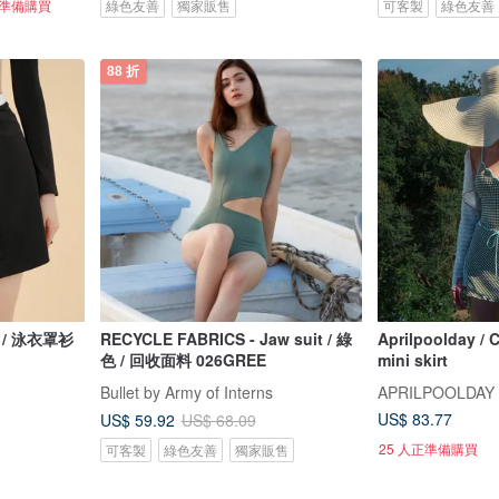
正準備購買
綠色友善
獨家販售
可客製
綠色友善
88 折
黑色 / 泳衣罩衫
RECYCLE FABRICS - Jaw suit / 綠
Aprilpoolday / C
色 / 回收面料 026GREE
mini skirt
Bullet by Army of Interns
APRILPOOLDAY
US$ 83.77
US$ 59.92
US$ 68.09
25 人正準備購買
可客製
綠色友善
獨家販售