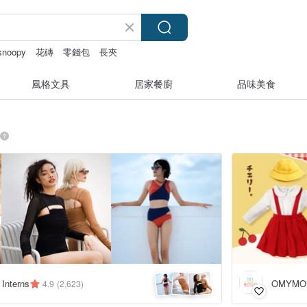
snoopy
花磚
零錢包
長夾
風格文具
居家餐廚
品味美食
 Interns
OMYMO
4.9
(2,623)