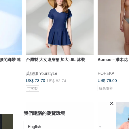
腰間綁帶 連
台灣製 大女連身裙 加大~5L 泳裝
Aumoe－灌木花
莫妮娜 YourstyLe
ROREKA
US$ 79.00
US$ 73.70
US$ 83.74
綠色友善
可客製
88 折
我們建議的瀏覽環境