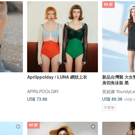
88 折
Aprilppolday / LUNA 網狀上衣
新品台灣製 大女
身四角泳裝 黑
APRILPOOLDAY
莫妮娜 YourstyLe
US$ 73.86
US$ 89.38
US$ 
可客製
88 折