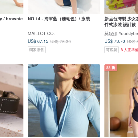
y / brownie
NO.14 - 海軍藍（珊瑚色）/ 泳裝
新品台灣製 少女
件式泳裝 設計款
MAILLOT CO.
莫妮娜 YourstyLe
US$ 67.15
US$ 73.70
US$ 76.30
US$ 
獨家販售
可客製
8 人正準
88 折