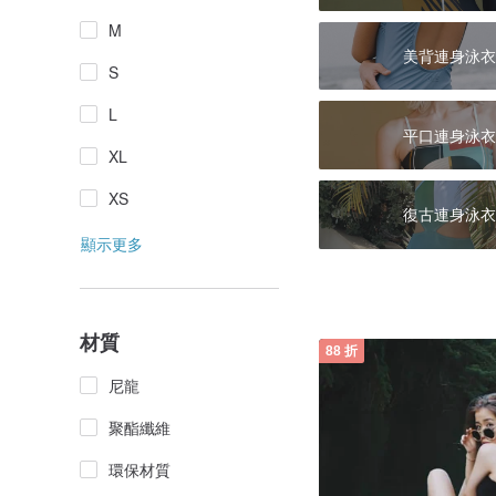
M
美背連身泳衣
S
L
平口連身泳衣
XL
XS
復古連身泳衣
顯示更多
材質
88 折
尼龍
聚酯纖維
環保材質