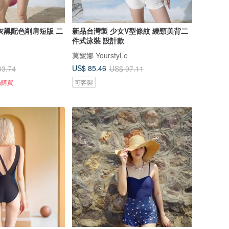
灰黑配色削肩短版 二
新品台灣製 少女V型條紋 繞頸美背二
件式泳裝 設計款
莫妮娜 YourstyLe
US$ 85.46
83.74
US$ 97.11
備購買
可客製