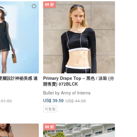
88 折
雙層設計神祕美感 連
Primary Drape Top – 黑色 / 泳裝 (分
開售賣) 072BLCK
Bullet by Army of Interns
US$ 39.59
101.56
US$ 44.98
可客製
88 折