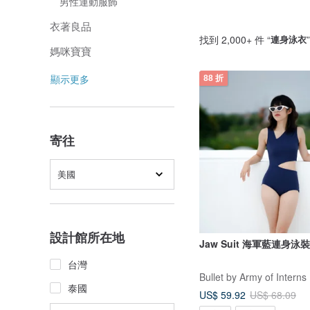
男性運動服飾
衣著良品
找到 2,000+ 件 “
連身泳衣
媽咪寶寶
顯示更多
88 折
寄往
美國
設計館所在地
Jaw Suit 海軍藍連身泳裝 
台灣
Bullet by Army of Interns
泰國
US$ 59.92
US$ 68.09