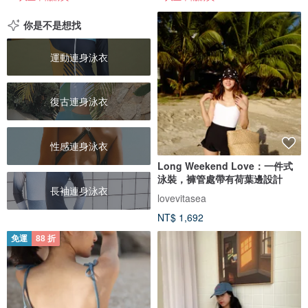
你是不是想找
運動連身泳衣
復古連身泳衣
性感連身泳衣
Long Weekend Love：一件式
泳裝，褲管處帶有荷葉邊設計
長袖連身泳衣
lovevitasea
NT$ 1,692
免運
88 折