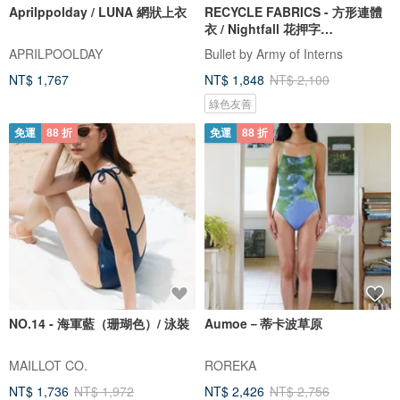
Aprilppolday / LUNA 網狀上衣
RECYCLE FABRICS - 方形連體
衣 / Nightfall 花押字
BLT064NIGH
APRILPOOLDAY
Bullet by Army of Interns
NT$ 1,767
NT$ 1,848
NT$ 2,100
綠色友善
免運
88 折
免運
88 折
NO.14 - 海軍藍（珊瑚色）/ 泳裝
Aumoe－蒂卡波草原
MAILLOT CO.
ROREKA
NT$ 1,736
NT$ 1,972
NT$ 2,426
NT$ 2,756