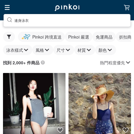
連身泳衣
Pinkoi 跨境直送
Pinkoi 嚴選
免運商品
折扣商
泳衣樣式
風格
尺寸
材質
顏色
熱門程度優先
找到 2,000+ 件商品