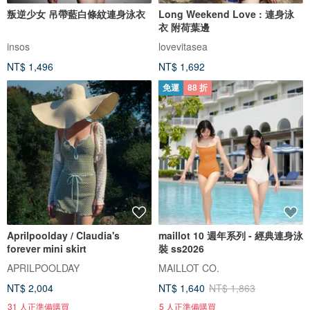
叛逆少女 吊帶藍白條紋連身泳衣
Long Weekend Love : 連身泳
衣 附荷葉邊
insos
lovevitasea
NT$ 1,496
NT$ 1,692
免運
88 折
Aprilpoolday / Claudia's
maillot 10 週年系列 - 經典連身泳
forever mini skirt
裝 ss2026
APRILPOOLDAY
MAILLOT CO.
NT$ 2,004
NT$ 1,640
NT$ 1,863
31 人正準備購買
5 人正準備購買