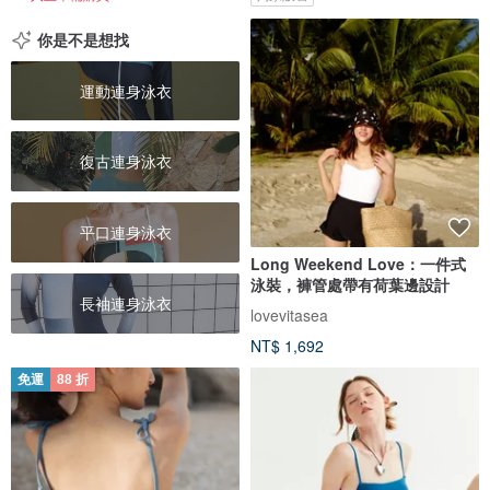
你是不是想找
運動連身泳衣
復古連身泳衣
平口連身泳衣
Long Weekend Love：一件式
泳裝，褲管處帶有荷葉邊設計
長袖連身泳衣
lovevitasea
NT$ 1,692
免運
88 折