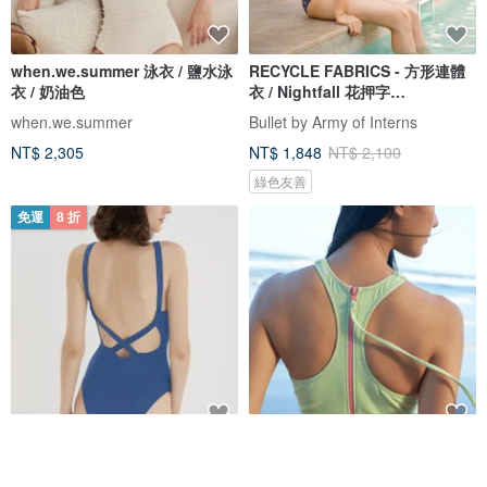
when.we.summer 泳衣 / 鹽水泳
RECYCLE FABRICS - 方形連體
衣 / 奶油色
衣 / Nightfall 花押字
BLT064NIGH
when.we.summer
Bullet by Army of Interns
NT$ 2,305
NT$ 1,848
NT$ 2,100
綠色友善
免運
8 折
法式極簡 連體衣 海邊度假泳衣 競
6 色 - 運動連身泳衣 - 日式泳衣
速沖浪游泳衣 多色