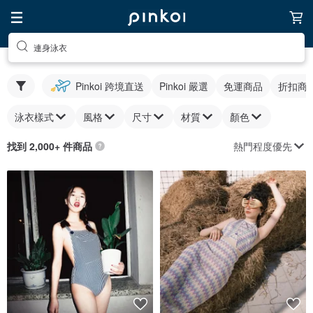
連身泳衣
Pinkoi 跨境直送
Pinkoi 嚴選
免運商品
折扣商
泳衣樣式
風格
尺寸
材質
顏色
熱門程度優先
找到 2,000+ 件商品