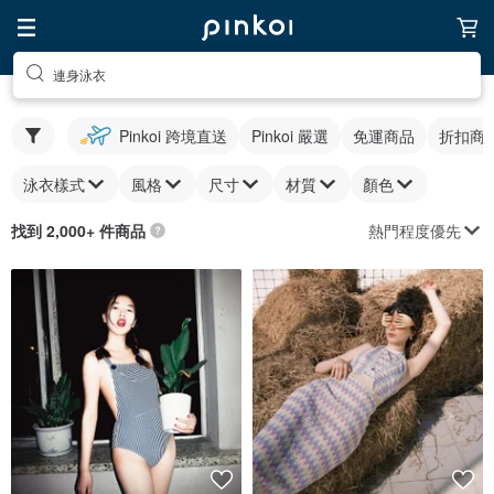
連身泳衣
Pinkoi 跨境直送
Pinkoi 嚴選
免運商品
折扣商
泳衣樣式
風格
尺寸
材質
顏色
熱門程度優先
找到 2,000+ 件商品