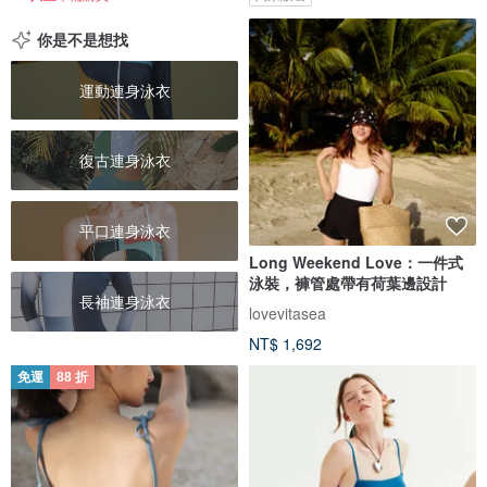
你是不是想找
運動連身泳衣
復古連身泳衣
平口連身泳衣
Long Weekend Love：一件式
泳裝，褲管處帶有荷葉邊設計
長袖連身泳衣
lovevitasea
NT$ 1,692
免運
88 折