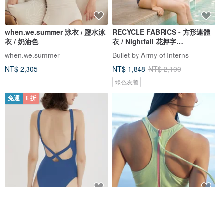
when.we.summer 泳衣 / 鹽水泳
RECYCLE FABRICS - 方形連體
衣 / 奶油色
衣 / Nightfall 花押字
BLT064NIGH
when.we.summer
Bullet by Army of Interns
NT$ 2,305
NT$ 1,848
NT$ 2,100
綠色友善
免運
8 折
法式極簡 連體衣 海邊度假泳衣 競
6 色 - 運動連身泳衣 - 日式泳衣
速沖浪游泳衣 多色