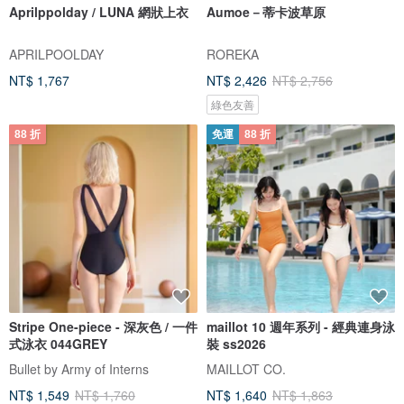
Aprilppolday / LUNA 網狀上衣
Aumoe－蒂卡波草原
APRILPOOLDAY
ROREKA
NT$ 1,767
NT$ 2,426
NT$ 2,756
綠色友善
88 折
免運
88 折
Stripe One-piece - 深灰色 / 一件
maillot 10 週年系列 - 經典連身泳
式泳衣 044GREY
裝 ss2026
Bullet by Army of Interns
MAILLOT CO.
NT$ 1,549
NT$ 1,760
NT$ 1,640
NT$ 1,863