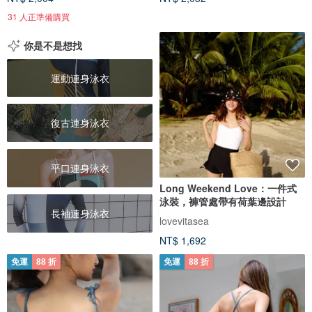
31 人正準備購買
你是不是想找
運動連身泳衣
復古連身泳衣
平口連身泳衣
Long Weekend Love：一件式
泳裝，褲管處帶有荷葉邊設計
長袖連身泳衣
lovevitasea
NT$ 1,692
免運
88 折
免運
88 折