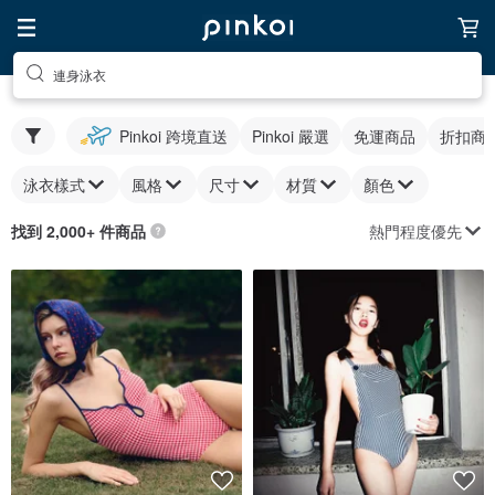
連身泳衣
Pinkoi 跨境直送
Pinkoi 嚴選
免運商品
折扣商
泳衣樣式
風格
尺寸
材質
顏色
熱門程度優先
找到 2,000+ 件商品