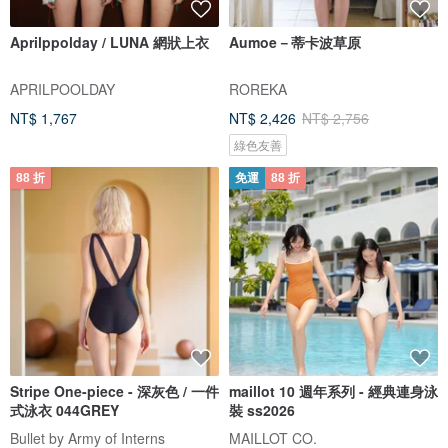
Aprilppolday / LUNA 網狀上衣
Aumoe－蒂卡波草原
APRILPOOLDAY
ROREKA
NT$ 1,767
NT$ 2,426
NT$ 2,756
綠色友善
88 折
免運
88 折
Stripe One-piece - 深灰色 / 一件
maillot 10 週年系列 - 經典連身泳
式泳衣 044GREY
裝 ss2026
Bullet by Army of Interns
MAILLOT CO.