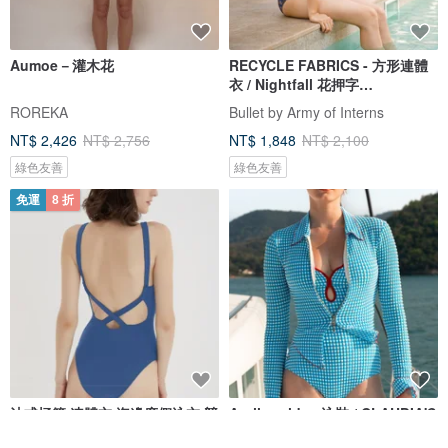
Aumoe－灌木花
RECYCLE FABRICS - 方形連體
衣 / Nightfall 花押字
BLT064NIGH
ROREKA
Bullet by Army of Interns
NT$ 2,426
NT$ 2,756
NT$ 1,848
NT$ 2,100
綠色友善
綠色友善
免運
8 折
法式極簡 連體衣 海邊度假泳衣 競
Aprilpoolday 泳裝 / CLAUDIA'S
速沖浪游泳衣 多色
FOREVER 外套 / 藍色格紋