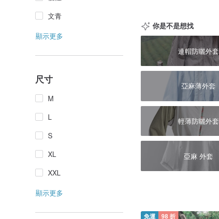
文青
你是不是想找
顯示更多
連帽防曬外套
尺寸
亞麻薄外套
M
L
輕薄防曬外套
S
XL
亞麻 外套
XXL
顯示更多
免運
98 折