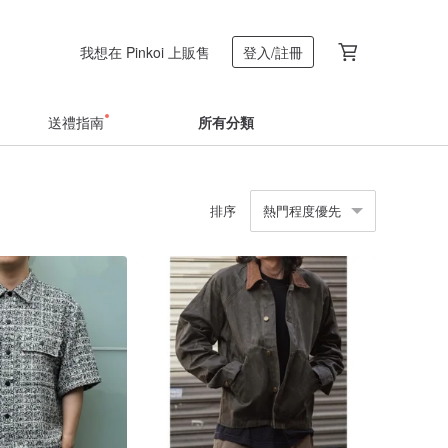
我想在 Pinkoi 上販售
登入/註冊
送禮指南
所有分類
排序
熱門程度優先