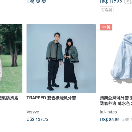
US$ 68.52
US$ 117.82
US$
可客製
88 折
 透氣防風遮
TRAPPED 雙色機能風外套
清爽亞麻薄外套 
透氣舒適 薄水色 23
Vervve
fall-in&co
US$ 137.72
US$ 85.89
US$ 