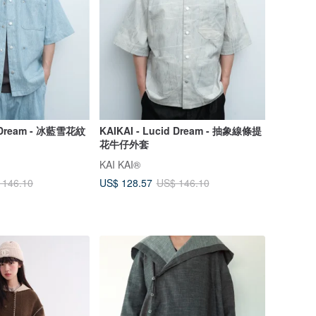
d Dream - 冰藍雪花紋
KAIKAI - Lucid Dream - 抽象線條提
花牛仔外套
KAI KAI®
US$ 128.57
 146.10
US$ 146.10