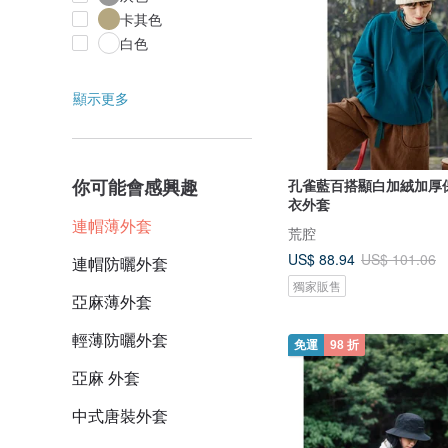
卡其色
白色
顯示更多
你可能會感興趣
孔雀藍百搭顯白加絨加厚
衣外套
連帽薄外套
荒腔
US$ 88.94
US$ 101.06
連帽防曬外套
獨家販售
亞麻薄外套
輕薄防曬外套
免運
98 折
亞麻 外套
中式唐裝外套