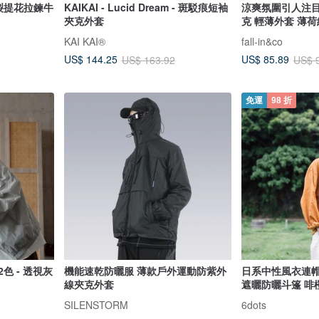
- 撕裂提花拉鍊牛
KAIKAI - Lucid Dream - 斑駁痕短袖
涼爽氛圍引人注
夾克外套
克 輕薄外套 薄荷綠 
KAI KAI®
fall-in&co
US$ 144.25
US$ 85.89
US$ 163.92
US$ 
免運
98 折
色 - 透視灰
機能速乾防曬服 薄款戶外運動防紫外
日系中性風衣連帽
線夾克外套
遮曬防曬斗篷 啡橙
SILENSTORM
6dots