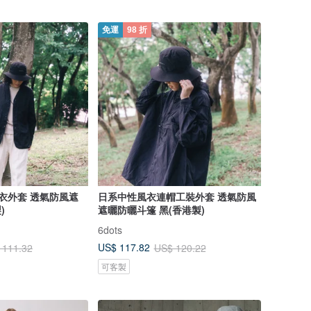
免運
98 折
風衣外套 透氣防風遮
日系中性風衣連帽工裝外套 透氣防風
)
遮曬防曬斗篷 黑(香港製)
6dots
US$ 117.82
 111.32
US$ 120.22
可客製