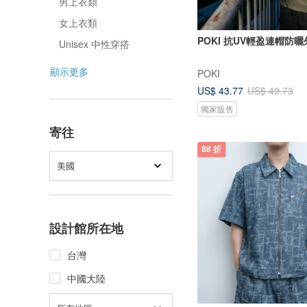
男上衣類
女上衣類
POKI 抗UV輕盈連帽防
Unisex 中性穿搭
顯示更多
POKI
US$ 43.77
US$ 49.73
獨家販售
寄往
88 折
美國
設計館所在地
台灣
中國大陸