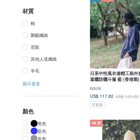
材質
棉
聚酯纖維
尼龍
其他人造纖維
羊毛
日系中性風衣連帽工裝外
遮曬防曬斗篷 藍 (香港製)
顯示更多
6dots
US$ 117.82
US$ 120.22
可客製
顏色
黑色
88 折
藍色
灰色