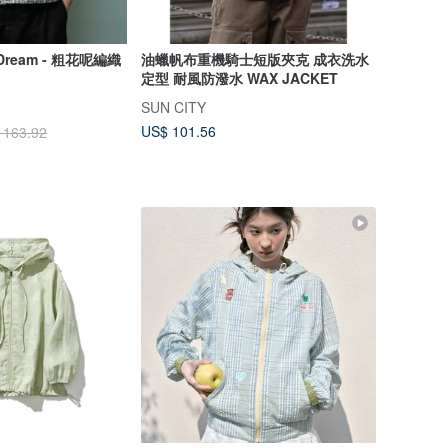
d Dream - 粗花呢編織
油蠟帆布重機騎士短版夾克 成衣洗水
定型 耐風防潑水 WAX JACKET
SUN CITY
US$ 101.56
 163.92