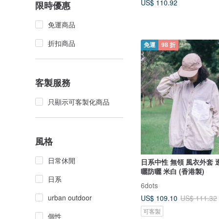
US$ 110.92
限時優惠
免運商品
折扣商品
免運
98 折
客製服務
只顯示可客製化商品
風格
日常休閒
日系中性 無領 風衣外套
曬防曬 米白 (香港製)
日系
6dots
urban outdoor
US$ 109.10
US$ 111.32
可客製
個性