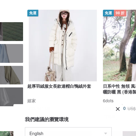
免運
免運
98 折
超厚羽絨服女長款連帽白鴨絨外套
日系中性 無領 
曬防曬 黑 (香港製
嬉家
6dots
US$ 481.02
US$ 109.10
US$
可客製
我們建議的瀏覽環境
免運
98 折