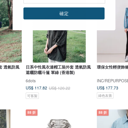
確定
套 透氣防風
日系中性風衣連帽工裝外套 透氣防風
環保女性輕便飾條拼
遮曬防曬斗篷 軍綠 (香港製)
6dots
INC/REPURPOS
US$ 177.73
US$ 117.82
US$ 120.22
綠色友善
可客製
88 折
88 折