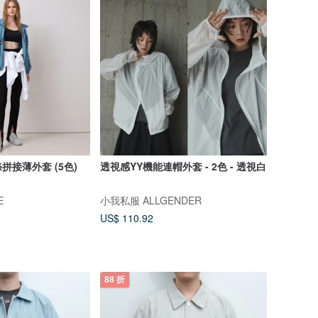
接薄外套 (5色)
透視感YY機能連帽外套 - 2色 - 透視白
E
小我私服 ALLGENDER
US$ 110.92
88 折