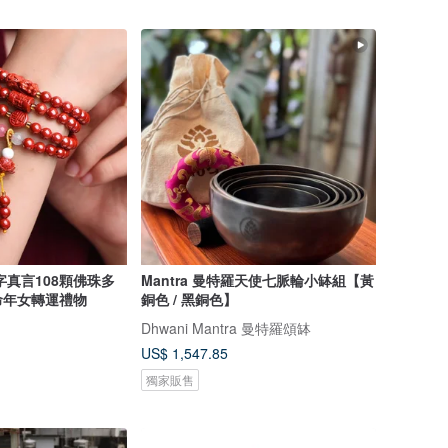
字真言108顆佛珠多
Mantra 曼特羅天使七脈輪小缽組【黃
命年女轉運禮物
銅色 / 黑銅色】
Dhwani Mantra 曼特羅頌缽
US$ 1,547.85
獨家販售