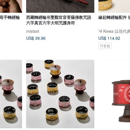
佛母手轉經輪
西藏轉經輪吊墜觀世音菩薩佛教咒語
緣起轉經輪配件 
六字真言六字大明咒護身符
mistset
US$ 39.96
US$ 114.92
可客製