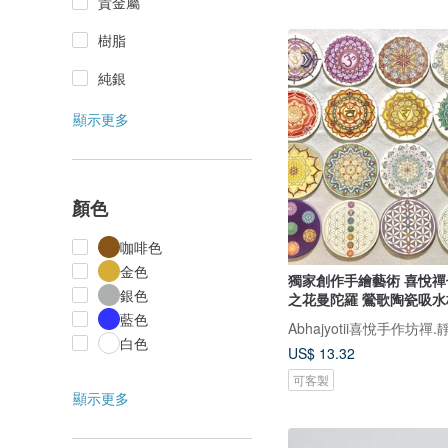
貴金屬
樹脂
純銀
顯示更多
顏色
咖啡色
金色
獨家創作手繪藝術 喜悅
銀色
之花曼陀羅 鶯歌陶瓷吸水
藍色
白色
US$ 13.32
可客製
顯示更多