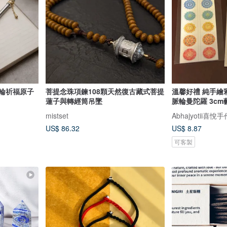
經輪祈福原子
菩提念珠項鍊108顆天然復古藏式菩提
溫馨好禮 純手繪
蓮子與轉經筒吊墜
脈輪曼陀羅 3c
mistset
US$ 86.32
US$ 8.87
可客製