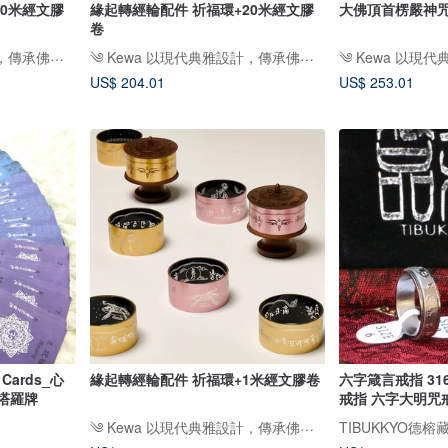
10米經文膠
緣起轉經輪配件 祈福環+20米經文膠
大佛頂首楞嚴神咒
卷
༄ Kewa 以現代典雅設計，傳承佛教文化之美༄
༄ Kewa 以現代典雅設計，傳承佛教文化之美༄
US$ 204.01
US$ 253.01
Cards_心
緣起轉經輪配件 祈福環+1米經文膠卷
六字箴言戒指 31
/塔羅牌
戒指 六字大明咒
༄ Kewa 以現代典雅設計，傳承佛教文化之美༄
TIBUKKYO德榕