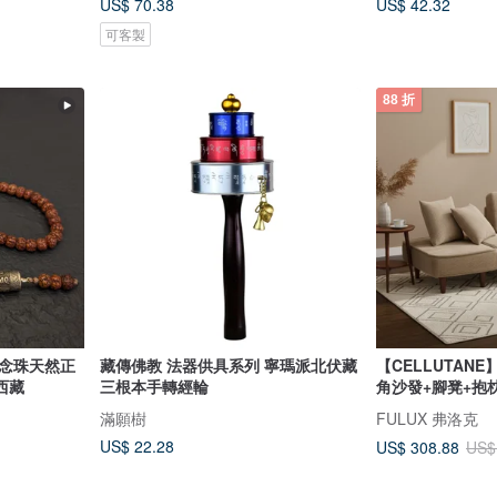
US$ 70.38
US$ 42.32
可客製
88 折
教念珠天然正
藏傳佛教 法器供具系列 寧瑪派北伏藏
【CELLUTANE
西藏
三根本手轉經輪
角沙發+腳凳+抱枕
滿願樹
FULUX 弗洛克
US$ 22.28
US$ 308.88
US$