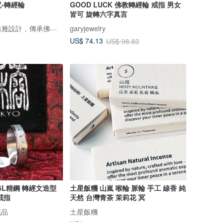
-轉經輪
GOOD LUCK 佛教轉經輪 戒指 男女
皆可 旋轉六字真言
༄ Kewa 以現代典雅設計，傳承佛教文化之美༄
garyjewelry
US$ 74.13
US$ 98.83
6L精鋼 轉經文造型
土星飯糰 山嵐 喉輪 脈輪 手工 線香 純
戒指
天然 台灣青茶 茉莉花 冥
藏品
土星飯糰