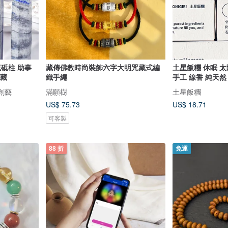
流砥柱 助事
藏傳佛教時尚裝飾六字大明咒藏式編
土星飯糰 休眠 太
收藏
織手繩
手工 線香 純天然
限創藝
滿願樹
土星飯糰
US$ 75.73
US$ 18.71
可客製
88 折
免運