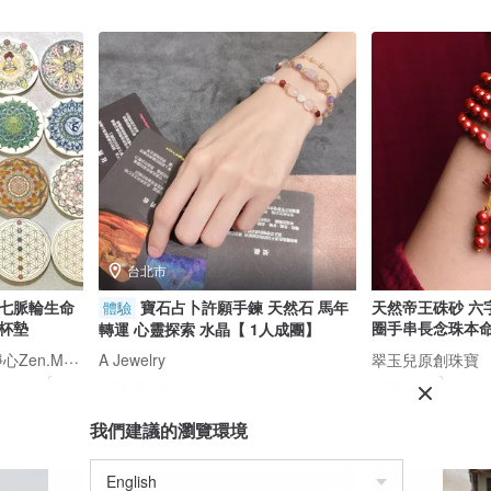
台北市
禪七脈輪生命
寶石占卜許願手鍊 天然石 馬年
天然帝王硃砂 六
體驗
杯墊
圈手串長念珠本
轉運 心靈探索 水晶【 1人成團】
Abhajyotii喜悅手作坊禪.靜心Zen.Mandala.Flower of life
A Jewelry
翠玉兒原創珠寶
US$ 55.43
US$ 48.31
我們建議的瀏覽環境
免運