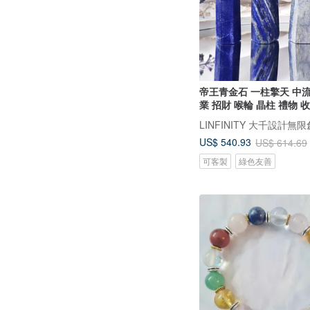
帝王青金石 一柱擎天 中
業 招財 喉輪 晶柱 禮物 
LINFINITY 大千設計無
US$ 540.93
US$ 614.69
可客製
綠色友善