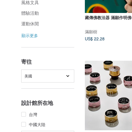
風格文具
體驗活動
藏傳佛教法器 滿願作明
運動休閒
滿願樹
顯示更多
US$ 22.28
寄往
美國
設計館所在地
台灣
中國大陸