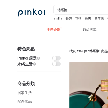
+miffy
長夾
花磚
長夾
圓筒包
主題企劃
時尚潮流
特色亮點
找到 284 件 “
轉經輪
” 商品
Pinkoi 嚴選
永續生活
商品分類
居家生活
配件飾品