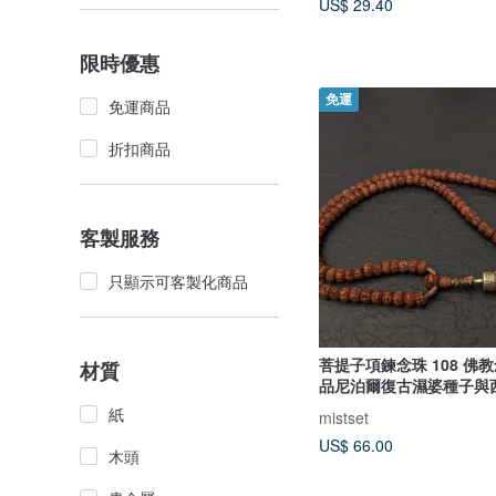
US$ 29.40
限時優惠
免運
免運商品
折扣商品
客製服務
只顯示可客製化商品
菩提子項鍊念珠 108 佛
材質
品尼泊爾復古濕婆種子與
紙
mistset
US$ 66.00
木頭