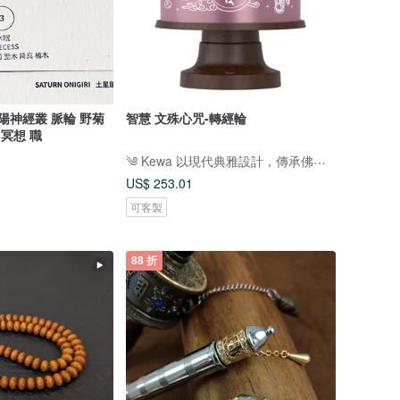
陽神經叢 脈輪 野菊
智慧 文殊心咒-轉經輪
 冥想 職
༄ Kewa 以現代典雅設計，傳承佛教文化之美༄
US$ 253.01
可客製
88 折