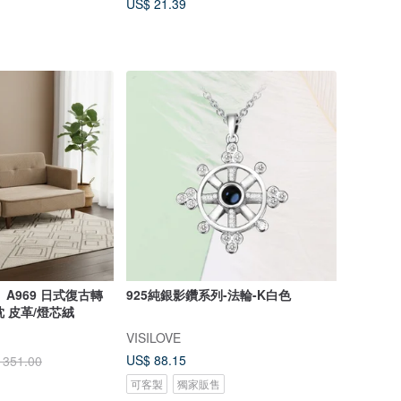
US$ 21.39
】 A969 日式復古轉
925純銀影鑽系列-法輪-K白色
 皮革/燈芯絨
VISILOVE
US$ 88.15
 351.00
可客製
獨家販售