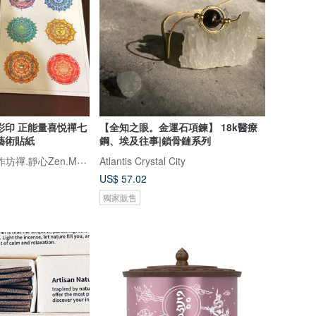
彩印 正能量喜悦禪七
【全知之眼。金運石項鍊】 18k醫療
m藝術貼紙
鋼、埃及往事|鎖骨鏈系列
Abhajyotii喜悅手作坊禪.靜心Zen.Mandala.Flower of life
Atlantis Crystal City
US$ 57.02
獨家販售