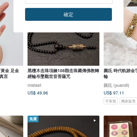
確定
言黃金 足金
黑檀木念珠項鍊108顆念珠藏傳佛教轉
圓氐 時代軌跡金字塔秘寶手鍊 單顆滾
真言
經輪吊墜觀世音菩薩咒
輪
mistset
圓氐 (yuandi)
US$ 49.96
US$ 97.11
可客製
獨家販售
免運