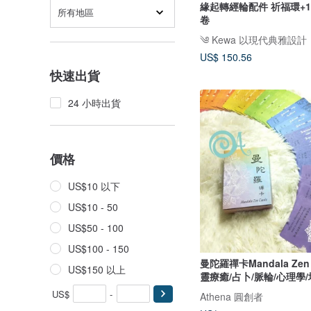
緣起轉經輪配件 祈福環+
所有地區
卷
US$ 150.56
快速出貨
24 小時出貨
價格
US$10 以下
US$10 - 50
US$50 - 100
US$100 - 150
曼陀羅禪卡Mandala Zen 
US$150 以上
靈療癒/占卜/脈輪/心理學
US$
-
Athena 圓創者