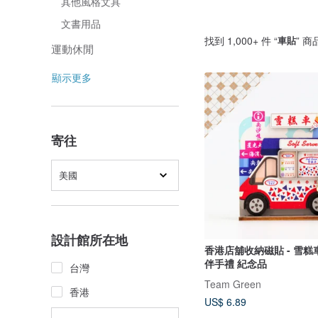
其他風格文具
文書用品
找到 1,000+ 件 “
車貼
” 商
運動休閒
顯示更多
寄往
美國
設計館所在地
香港店舖收納磁貼 - 雪糕
伴手禮 紀念品
台灣
Team Green
香港
US$ 6.89