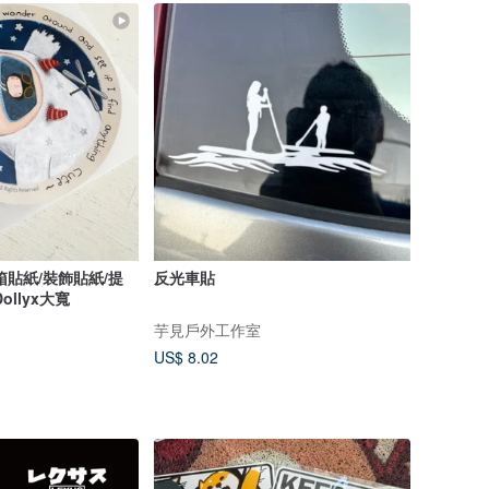
箱貼紙/裝飾貼紙/提
反光車貼
llyx大寬
芋見戶外工作室
US$ 8.02