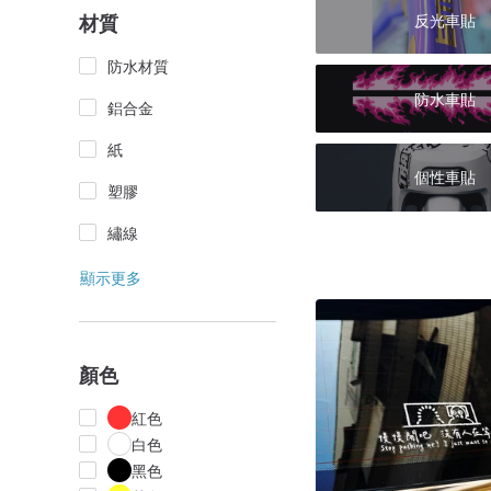
反光車貼
材質
防水材質
防水車貼
鋁合金
紙
個性車貼
塑膠
繡線
顯示更多
顏色
紅色
白色
黑色