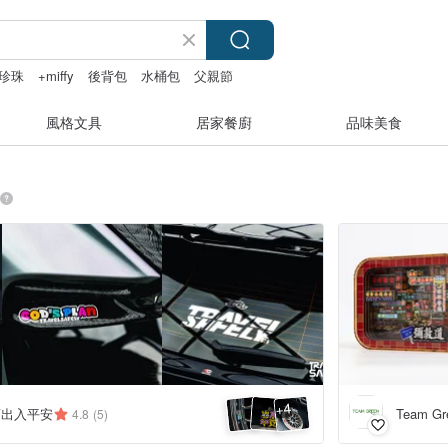
珍珠
+miffy
後背包
水桶包
父親節
風格文具
居家餐廚
品味美食
4
+
LY出入平安
Team Gr
4.8
(5)