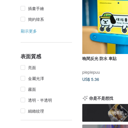
插畫手繪
簡約韓系
顯示更多
表面質感
晚間反光 防水 車貼
亮面
piepiepuu
金屬光澤
US$ 5.36
霧面
你是不是想找
透明・半透明
細緻紋理
寵物車貼