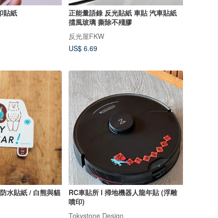
印貼紙
正能量語錄 反光貼紙 車貼 汽車貼紙
擋風玻璃 撕除不殘膠
反光屋FKW
US$ 6.69
 汽車防水貼紙 / 白熊與貓
RC車貼所 l 掃地機器人龍年貼 (浮雕
噴印)
Tokystone Design