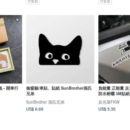
可客製
可客製
 - 開車行
偷窺貓/車貼、貼紙 SunBrother孫氏
負能量 正能量 反光貼紙 車貼 躺平人
兄弟
防水耐曬 3M貼紙
SunBrother 孫氏兄弟
反光屋FKW
US$ 6.69
US$ 5.35