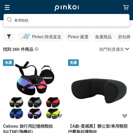
車用頸枕
Pinkoi 跨境直送
Pinkoi 嚴選
免運商品
折扣商
熱門程度優先
找到 260 件商品
免運
免運
Cabeau 旅行用記憶棉頸枕
【A款-質感黑】辦公室/車用頸部
S3/TNE(飛機枕)
抒壓靠枕護頸枕