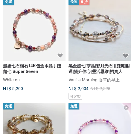
免運
免運
9 折
超級七石榴石14K包金水晶手鏈
黑金超七|茶晶|彩月光石 ||雙鏈|財
超七 Super Seven
運|提升信心|靈活思維|招貴人
White on
Vanilla Morning 香草的早上
NT$ 5,200
NT$ 2,004
NT$ 2,226
可客製
免運
免運