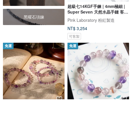
超級七14KGF手鍊 | 4mm極細 |
Super Seven 天然水晶手鏈 客製
黑曜石項鍊
化
Pink Laboratory 粉紅製造
NT$ 3,254
可客製
免運
免運
【無瑕】超級新星-超級七手鍊
三輪骨幹超七10mm(Super
Seven)【入門超七】【原件寄
出】
SIO Crystal希奧水晶
ONION BULB
NT$ 2,380
NT$ 5,300