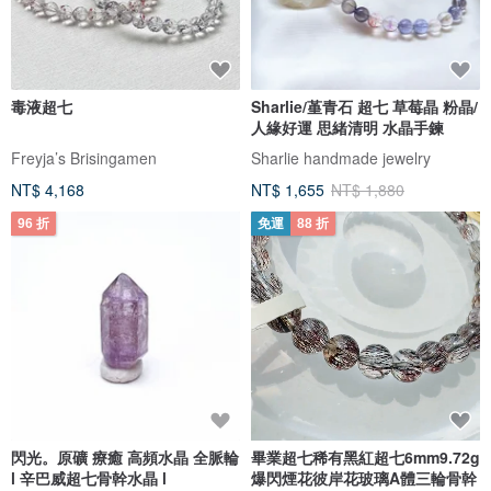
毒液超七
Sharlie/堇青石 超七 草莓晶 粉晶/
人緣好運 思緒清明 水晶手鍊
Freyja’s Brisingamen
Sharlie handmade jewelry
NT$ 4,168
NT$ 1,655
NT$ 1,880
96 折
免運
88 折
閃光。原礦 療癒 高頻水晶 全脈輪
畢業超七稀有黑紅超七6mm9.72g
l 辛巴威超七骨幹水晶 l
爆閃煙花彼岸花玻璃A體三輪骨幹