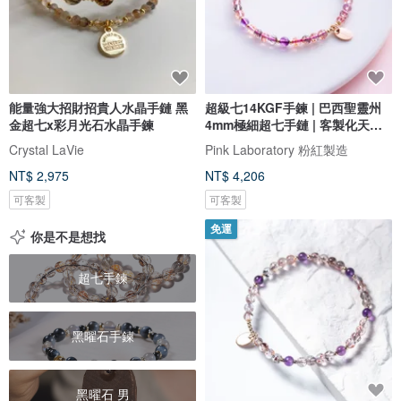
能量強大招財招貴人水晶手鏈 黑
超級七14KGF手鍊 | 巴西聖靈州
金超七x彩月光石水晶手鍊
4mm極細超七手鏈 | 客製化天然
水晶
Crystal LaVie
Pink Laboratory 粉紅製造
NT$ 2,975
NT$ 4,206
可客製
可客製
免運
你是不是想找
超七手鍊
黑曜石手鍊
黑曜石 男