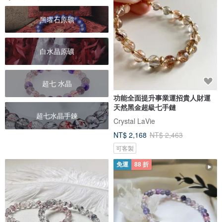
黑曜石原礦
白水晶原礦
超七 水晶
功能全面提升事業運招貴人財運
天然黑金超級七手鏈
超七水晶手鍊
Crystal LaVie
NT$ 2,168
NT$ 2,463
可客製
免運
88 折