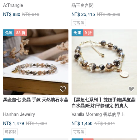
A:Triangle
晶玉良言閣
NT$ 880
NT$ 910
NT$ 25,415
NT$ 28,880
可客製
免運
88 折
免運
9 折
黑金超七 茶晶 手鍊 天然礦石水晶
【黑超七系列 】雙鏈手鏈|黑髮晶|
白水晶|旺財|平靜穩定|招貴人
Hanhan Jewelry
Vanilla Morning 香草的早上
NT$ 1,479
NT$ 1,680
NT$ 1,450
NT$ 1,611
可客製
可客製