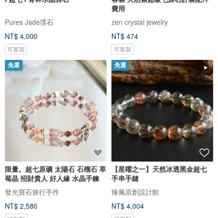
費用
Pures Jade璞石
zen crystal jewelry
NT$ 4,000
NT$ 474
可客製
可客製
免運
免運
限量。超七原礦 太陽石 石榴石 草
【星曜之一】天然冰透黑金超七
莓晶 招財貴人 好人緣 水晶手鍊
手串手鏈
發光寶石旅行手作
臻佩原創設計館
NT$ 2,580
NT$ 4,004