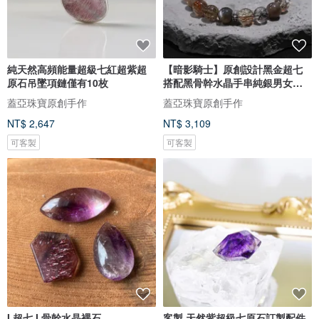
純天然高頻能量超級七紅超紫超
【暗影騎士】原創設計黑金超七
原石吊墜項鏈僅有10枚
搭配黑骨幹水晶手串純銀男女禮
物
蓋亞珠寶原創手作
蓋亞珠寶原創手作
NT$ 2,647
NT$ 3,109
可客製
可客製
I 超七 I 骨幹水晶裸石
客製 天然紫超級七原石訂製配件