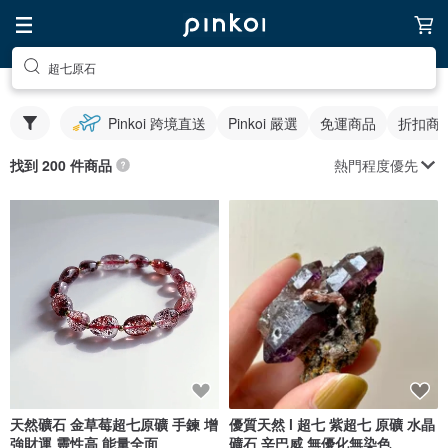
超七原石
Pinkoi 跨境直送
Pinkoi 嚴選
免運商品
折扣商
熱門程度優先
找到 200 件商品
天然礦石 金草莓超七原礦 手鍊 增
優質天然 l 超七 紫超七 原礦 水晶
強財運 靈性高 能量全面
礦石 辛巴威 無優化無染色