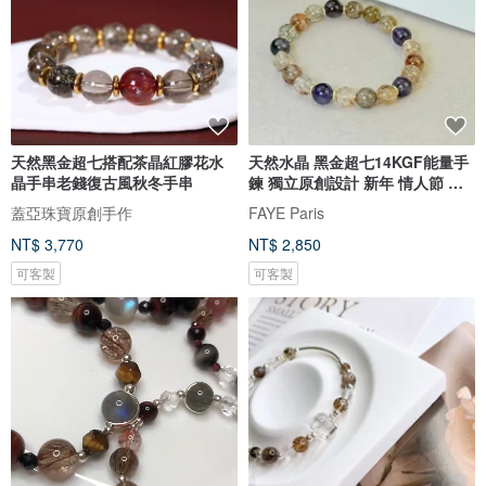
天然黑金超七搭配茶晶紅膠花水
天然水晶 黑金超七14KGF能量手
晶手串老錢復古風秋冬手串
鍊 獨立原創設計 新年 情人節 禮
物
蓋亞珠寶原創手作
FAYE Paris
NT$ 3,770
NT$ 2,850
可客製
可客製