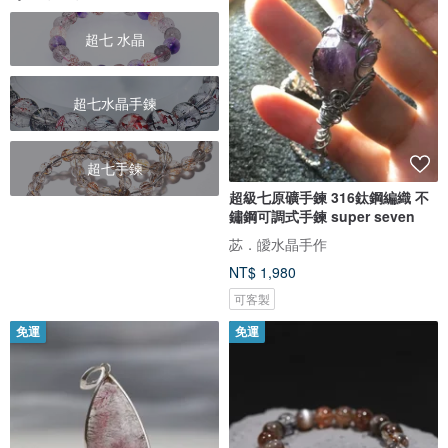
超七 水晶
超七水晶手鍊
超七手鍊
超級七原礦手鍊 316鈦鋼編織 不
鏽鋼可調式手鍊 super seven
苾．皧水晶手作
NT$ 1,980
可客製
免運
免運