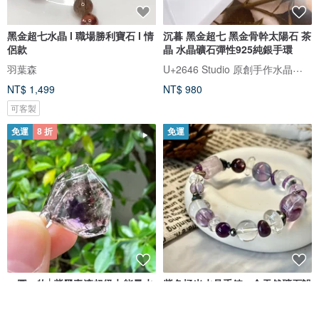
黑金超七水晶 l 職場勝利寶石 l 情
沉暮 黑金超七 黑金骨幹太陽石 茶
侶款
晶 水晶礦石彈性925純銀手環
U+2646 Studio 原創手作水晶飾品
羽葉森
NT$ 1,499
NT$ 980
可客製
免運
8 折
免運
一圖一物│紫黑毒液超級七能量水
紫色極光水晶手鍊 - 全天然礦石設
晶項鍊 S925純銀 礦物明顯 開運
計/無金屬/紫水晶/紫雲母晶
Septetone 能量水晶
Peace & Simple Lifestyle