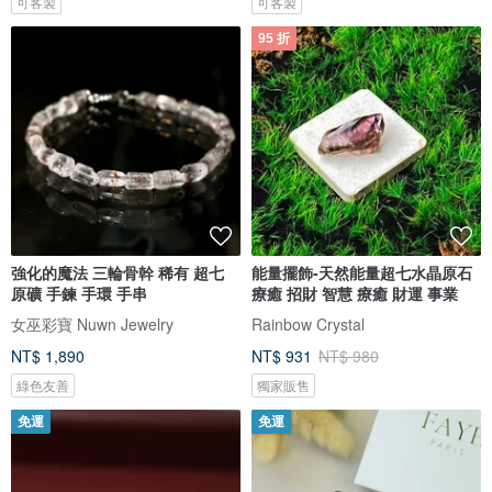
可客製
可客製
95 折
強化的魔法 三輪骨幹 稀有 超七
能量擺飾-天然能量超七水晶原石
原礦 手鍊 手環 手串
療癒 招財 智慧 療癒 財運 事業
女巫彩寶 Nuwn Jewelry
Rainbow Crystal
NT$ 1,890
NT$ 931
NT$ 980
綠色友善
獨家販售
免運
免運