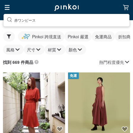
赤ワンピース
Pinkoi 跨境直送
Pinkoi 嚴選
免運商品
折扣商
風格
尺寸
材質
顏色
熱門程度優先
找到 669 件商品
免運