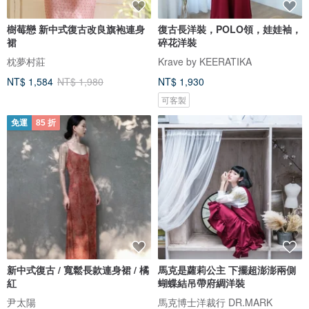
樹莓戀 新中式復古改良旗袍連身
復古長洋裝，POLO領，娃娃袖，
裙
碎花洋裝
枕夢村莊
Krave by KEERATIKA
NT$ 1,584
NT$ 1,980
NT$ 1,930
可客製
免運
85 折
新中式復古 / 寬鬆長款連身裙 / 橘
馬克是蘿莉公主 下擺超澎澎兩側
紅
蝴蝶結吊帶府綢洋裝
尹太陽
馬克博士洋裁行 DR.MARK