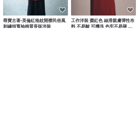
尋寶古著-英倫紅格紋開襟民俗風
工作洋裝 棗紅色 絲滑親膚彈性布
刺繡領寬袖棉質長版洋裝
料 不易皺 可機洗 色牢不易褪 顯
瘦
4.5studio
Jarida Design Studio
NT$ 890
NT$ 1,124
獨家販售
可客製
免運
85 折
紅顏 復古女博拉西藏服洋裝
石榴紅絲絨 / 蝙蝠袖 V 領連身裙