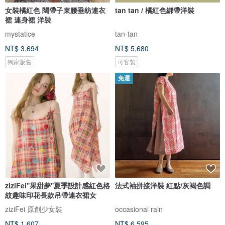
女裝橘紅色 闊帶子束腰垂紡連衣
tan tan / 橘紅色綁帶洋裝
裙 連身裙 洋裝
mystatice
tan-tan
NT$ 3,694
NT$ 5,680
獨家販售
可客製
免運
ziziFei''果甜夢''夏季設計感紅色格
法式袖拼接洋裝 紅點/灰褐色調
紋趣味印花長款吊帶連衣裙女
ziziFei 原創少女裝
occasional rain
NT$ 1,607
NT$ 6,595