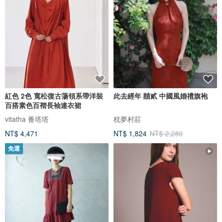
紅色 2色 寬松復古蕩領系帶洋裝
此去經年 囍貳 中國風婚禮旗袍
百搭素色百褶長袖連衣裙
vitatha 番塔塔
枕夢村莊
NT$ 4,471
NT$ 1,824
NT$ 2,280
免運