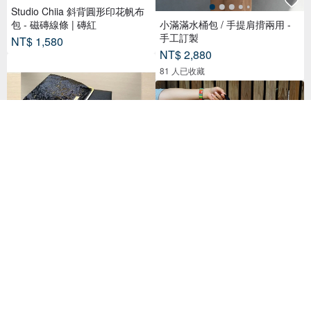
Studio Chiia 斜背圓形印花帆布
包 - 磁磚線條 | 磚紅
小滿滿水桶包 / 手提肩揹兩用 -
手工訂製
NT$ 1,580
NT$ 2,880
81 人已收藏
【義大利設計,亮片晚宴包 手提
肩背兩用】可放長夾,手機,隨身
物品
【素面款】黑色提把橫式帆布袋
NT$ 1,600
_台灣製帆布包
NT$ 300
已獲得 15 個五星評價