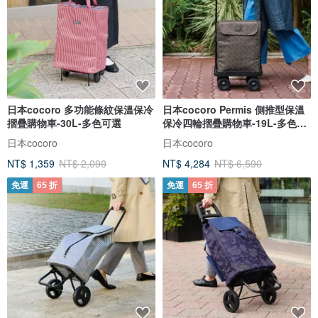
日本cocoro 多功能條紋保溫保冷
日本cocoro Permis 側推型保溫
摺疊購物車-30L-多色可選
保冷四輪摺疊購物車-19L-多色可
選
日本cocoro
日本cocoro
NT$ 1,359
NT$ 2,090
NT$ 4,284
NT$ 6,590
免運
65 折
免運
65 折