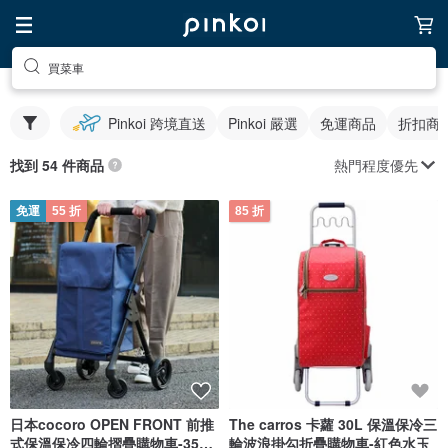
買菜車
Pinkoi 跨境直送
Pinkoi 嚴選
免運商品
折扣商
熱門程度優先
找到 54 件商品
免運
55 折
85 折
日本cocoro OPEN FRONT 前推
The carros 卡蘿 30L 保溫保冷三
式保溫保冷四輪摺疊購物車-35L-
輪波浪掛勾折疊購物車-紅色水玉