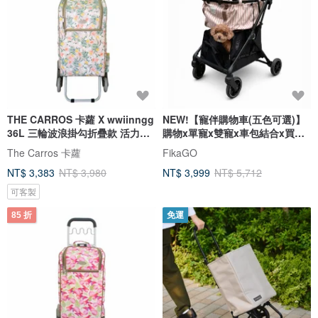
THE CARROS 卡蘿 X wwiinngg
NEW!【寵伴購物車(五色可選)】
36L 三輪波浪掛勾折疊款 活力雞
購物x單寵x雙寵x車包結合x買菜
蛋花
購物
The Carros 卡蘿
FikaGO
NT$ 3,383
NT$ 3,980
NT$ 3,999
NT$ 5,712
可客製
85 折
免運