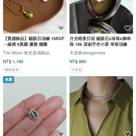
【質感飾品】貓眼石項鍊 18KGF
月光暗夜日宙 貓眼石x珍珠x御幸
－綠洲 #異國 優雅 橢圓
珠 18k 原創手作小眾 串珠項鍊
The Moon 牧光質感飾品
天道家savageness
NT$ 1,180
NT$ 880
獨家販售
可客製
免運