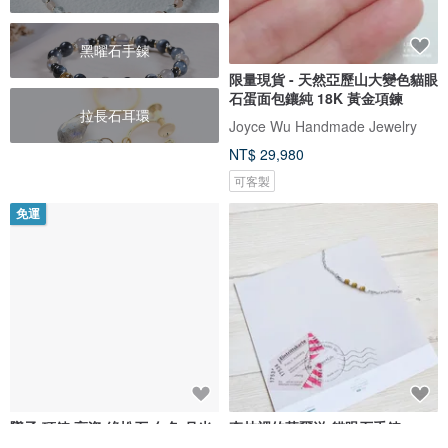
黑曜石手鍊
限量現貨 - 天然亞歷山大變色貓眼
石蛋面包鑲純 18K 黃金項鍊
拉長石耳環
Joyce Wu Handmade Jewelry
NT$ 29,980
可客製
免運
墜子 項鍊 高瓷 綠松石 白色 月光
森林裡的華爾滋 貓眼石手鍊
石 強烈貓眼 925銀飾 寶石 飾品