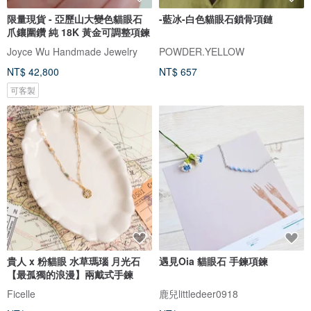
限量現貨 - 亞歷山大變色貓眼石
-藍冰-白色貓眼石鎖骨項鏈
爪鑲圍鑽 純 18K 黃金可調整項鍊
Joyce Wu Handmade Jewelry
POWDER.YELLOW
NT$ 42,800
NT$ 657
可客製
貴人 x 粉貓眼 水草瑪瑙 月光石
遇見Oia 貓眼石 手鍊項鍊
【最孤獨的浪漫】兩戴式手鍊
Ficelle
鹿兒littledeer0918