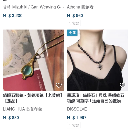
甘粋 Mizuhiki / Gan Weaving Creation
Athena 圓創者
NT$ 3,200
NT$ 960
可客製
免運
貓眼石頸鍊 - 黃銅項鍊【老黃銅】
黑瑪瑙 I 貓眼石 I 貝珠 星鑽鋯石
【孤品】
項鍊 可刻字 I 送給自己的禮物
LIANG HUA 良花印象
DISSOLVE
NT$ 880
NT$ 1,997
可客製