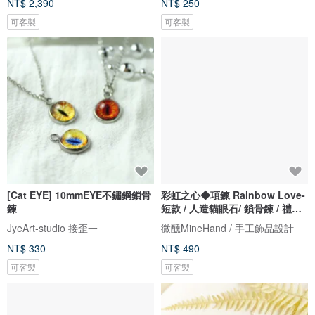
NT$ 2,390
NT$ 250
可客製
可客製
[Cat EYE] 10mmEYE不鏽鋼鎖骨
彩虹之心◆項鍊 Rainbow Love-
鍊
短款 / 人造貓眼石/ 鎖骨鍊 / 禮物
客製設計
JyeArt-studio 接歪一
微醺MineHand / 手工飾品設計
NT$ 330
NT$ 490
可客製
可客製