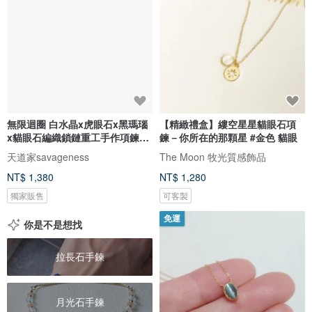
無限迴圈 白水晶x虎眼石x黑瑪瑙
【精緻禮盒】縷空星星貓眼石項
x貓眼石編織鎖鏈重工手作項鍊頸
鍊－你所在的那顆星 #金色 貓眼
鏈
天道家savageness
The Moon 牧光質感飾品
NT$ 1,380
NT$ 1,280
獨家販售
可客製
免運
你是不是想找
拉長石手鍊
月光石手鍊