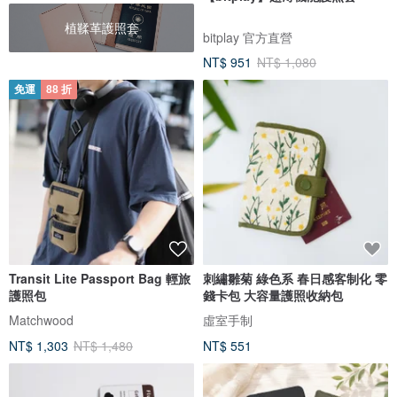
植鞣革護照套
bitplay 官方直營
NT$ 951
NT$ 1,080
免運
88 折
Transit Lite Passport Bag 輕旅
刺繡雛菊 綠色系 春日感客制化 零
護照包
錢卡包 大容量護照收納包
Matchwood
虛室手制
NT$ 1,303
NT$ 1,480
NT$ 551