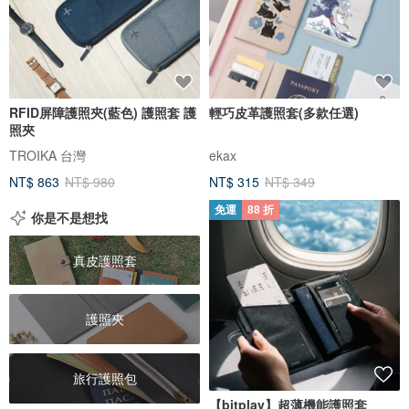
RFID屏障護照夾(藍色) 護照套 護
輕巧皮革護照套(多款任選)
照夾
TROIKA 台灣
ekax
NT$ 863
NT$ 980
NT$ 315
NT$ 349
免運
88 折
你是不是想找
真皮護照套
護照夾
旅行護照包
【bitplay】超薄機能護照套