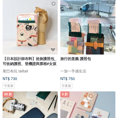
【日本設計師布料】拾旅護照包_
旅行的意義 護照包
可收納護照、登機證與票根#女孩
尾巴布玩 tailtail
一加一手感生活
NT$ 730
NT$ 750
可客製
可客製
88 折
9 折