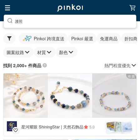
護照
Pinkoi 跨境直送
Pinkoi 嚴選
免運商品
折扣商
圖案紋路
材質
顏色
熱門程度優先
找到 2,000+ 件商品
推廣
星河耀眼 ShiningStar | 天然石飾品
5.0