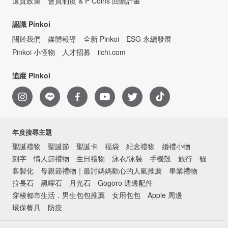
退貨政策
會員制度 & P Coins 回饋計畫
認識 Pinkoi
關於我們
媒體報導
全新 Pinkoi
ESG 永續發展
Pinkoi 小怪物
人才招募
iichi.com
追蹤 Pinkoi
年度搜尋主題
聖誕禮物
聖誕節
聖誕卡
福袋
紀念禮物
婚禮小物
刻字
情人節禮物
生日禮物
泳衣/泳裝
手機殼
旅行
貓
客製化
母親節禮物｜最討媽媽歡心的人氣推薦
畢業禮物
拉長石
黑曜石
月光石
Gogoro 週邊配件
穿梭都市生活．男生包包推薦
女用包包
Apple 周邊
環保餐具
防疫