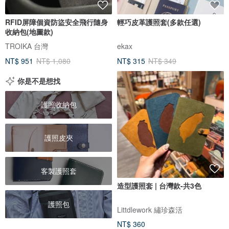
RFID屏障個資防盜安全飛行隨身
輕巧皮革護照套(多款任選)
收納包(地圖款)
TROIKA 台灣
ekax
NT$ 951
NT$ 1,080
NT$ 315
NT$ 349
你是不是想找
護照收納包
護照皮夾
客製護照套
造型護照套 | 台灣款-共3色
護照包
Littdlework 繡珍森活
NT$ 360