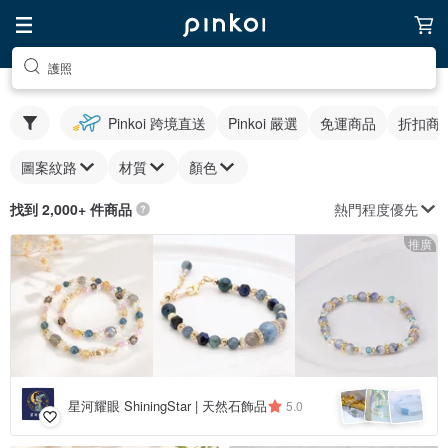
護照
Pinkoi 跨境直送
Pinkoi 嚴選
免運商品
折扣商
圖案紋路
材質
顏色
熱門程度優先
找到 2,000+ 件商品
推廣
星河耀眼 ShiningStar | 天然石飾品
5.0