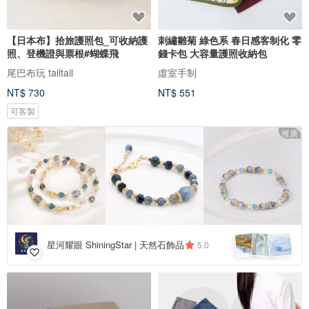
【日本布】拾旅護照包_可收納護
刺繡雛菊 綠色系 春日感客制化 零
照、登機證與票根#蝴蝶飛
錢卡包 大容量護照收納包
尾巴布玩 tailtail
虛室手制
NT$ 730
NT$ 551
可客製
推廣
星河耀眼 ShiningStar | 天然石飾品
5.0