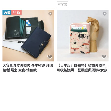
可客製
免運
88 折
大容量真皮護照夾 多本收納 護照
【日本設計師布料】拾旅護照包_
包/護照套 家庭/情侶款
可收納護照、登機證與票根#女孩
Anvi Original
尾巴布玩 tailtail
NT$ 1,831
NT$ 2,080
NT$ 730
可客製
可客製
88 折