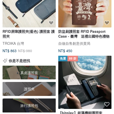
RFID屏障護照夾(藍色) 護照套 護
防盜刷護照套 RFID Passport
照夾
Case - 臺灣 送禮出國特色禮物
TROIKA 台灣
自做自售創意供賣局
NT$ 863
NT$ 980
NT$ 450
免運
88 折
你是不是想找
真皮護照套
護照夾
旅行護照包
【bitplay】超薄機能護照套