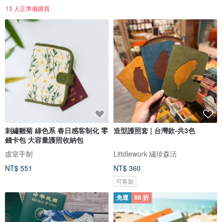
13 人正準備購買
刺繡雛菊 綠色系 春日感客制化 零
造型護照套 | 台灣款-共3色
錢卡包 大容量護照收納包
虛室手制
Littdlework 繡珍森活
NT$ 551
NT$ 360
可客製
免運
88 折