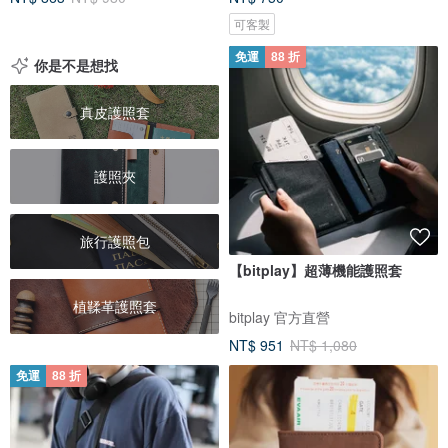
可客製
免運
88 折
你是不是想找
真皮護照套
護照夾
旅行護照包
【bitplay】超薄機能護照套
植鞣革護照套
bitplay 官方直營
NT$ 951
NT$ 1,080
免運
88 折