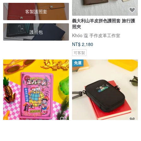
客製護照套
義大利山羊皮拼色護照套 旅行護
照夾
護照包
Khóo 蔻 手作皮革工作室
NT$ 2,180
可客製
免運
插畫護照套/ 出入平安款
旅行護照包 附掛繩 - 共五色