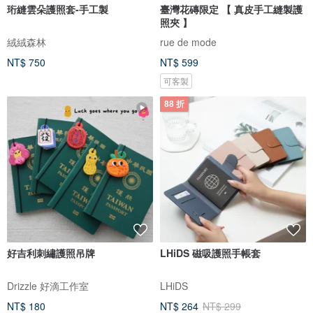
珩縫雲朵護照套-手工製
臺灣花磚限定 【 真皮手工縫製護
照夾 】
絨絨森林
rue de mode
NT$ 750
NT$ 599
可客製
88 折
好吉利刺繡護照吊牌
LHiDS 磁吸護照手帳套
Drizzle 好滴工作室
LHiDS
NT$ 180
NT$ 264
NT$ 299