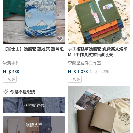
【富士山】護照套 護照夾 護照包
手工植鞣革護照套 免費英文烙印
MIT手作真皮旅行護照夾
秋葉手作
李蘭星皮件工作室
NT$ 430
NT$ 1,078
NT$ 1,225
可客製
可客製
你是不是想找
護照收納包
護照皮夾