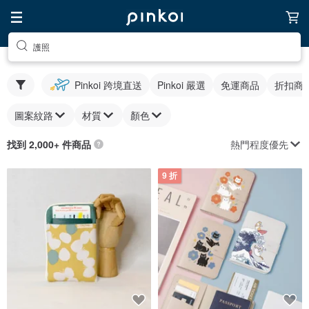
護照
Pinkoi 跨境直送
Pinkoi 嚴選
免運商品
折扣商
圖案紋路
材質
顏色
熱門程度優先
找到 2,000+ 件商品
9 折