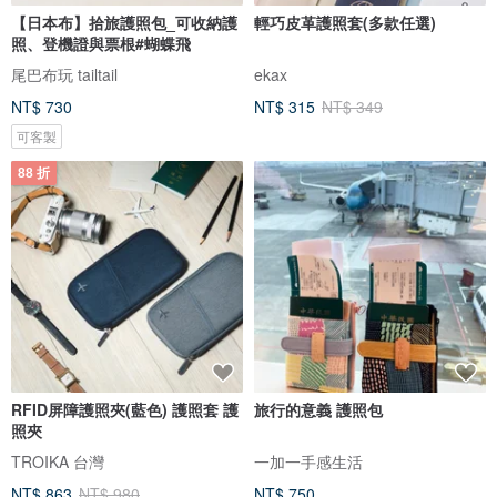
【日本布】拾旅護照包_可收納護
輕巧皮革護照套(多款任選)
照、登機證與票根#蝴蝶飛
尾巴布玩 tailtail
ekax
NT$ 730
NT$ 315
NT$ 349
可客製
88 折
RFID屏障護照夾(藍色) 護照套 護
旅行的意義 護照包
照夾
TROIKA 台灣
一加一手感生活
NT$ 863
NT$ 980
NT$ 750