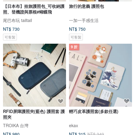
【日本布】拾旅護照包_可收納護
旅行的意義 護照包
照、登機證與票根#蝴蝶飛
尾巴布玩 tailtail
一加一手感生活
NT$ 730
NT$ 750
可客製
可客製
9 折
RFID屏障護照夾(藍色) 護照套 護
輕巧皮革護照套(多款任選)
照夾
TROIKA 台灣
ekax
NT$ 980
NT$ 315
NT$ 349