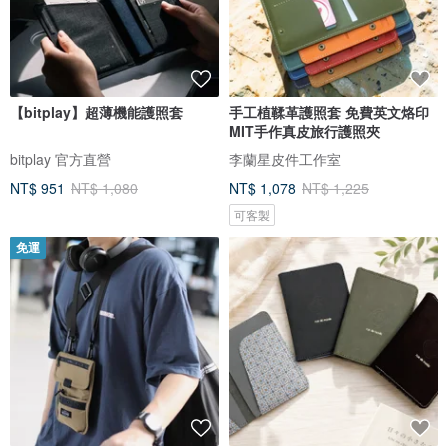
【bitplay】超薄機能護照套
手工植鞣革護照套 免費英文烙印
MIT手作真皮旅行護照夾
bitplay 官方直營
李蘭星皮件工作室
NT$ 951
NT$ 1,080
NT$ 1,078
NT$ 1,225
可客製
免運