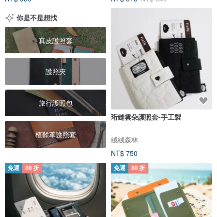
你是不是想找
真皮護照套
護照夾
旅行護照包
珩縫雲朵護照套-手工製
植鞣革護照套
絨絨森林
NT$ 750
免運
88 折
免運
88 折