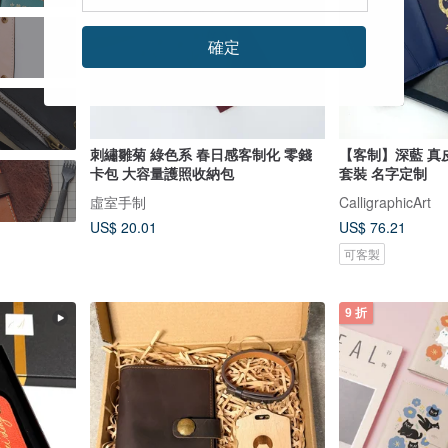
確定
刺繡雛菊 綠色系 春日感客制化 零錢
【客制】深藍 真皮
卡包 大容量護照收納包
套裝 名字定制
虛室手制
CalligraphicArt
US$ 20.01
US$ 76.21
可客製
9 折