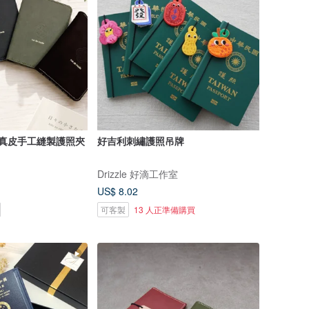
 真皮手工縫製護照夾
好吉利刺繡護照吊牌
Drizzle 好滴工作室
US$ 8.02
可客製
13 人正準備購買