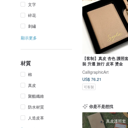
文字
碎花
刺繡
顯示更多
【客制】真皮 杏色 護照套
材質
裝 升遷 旅行 皮革 燙金
CalligraphicArt
棉
US$ 76.21
真皮
可客製
聚酯纖維
你是不是想找
防水材質
人造皮革
真皮護照套