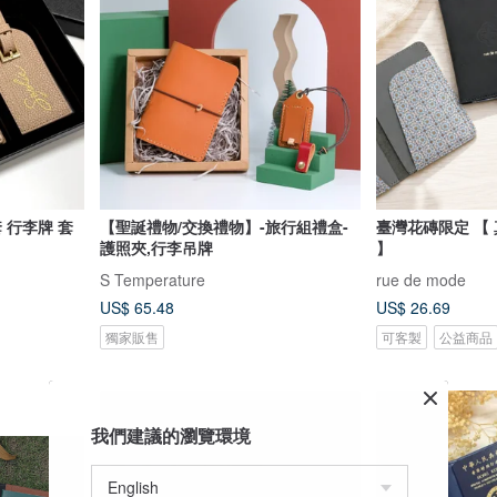
 行李牌 套
【聖誕禮物/交換禮物】-旅行組禮盒-
臺灣花磚限定 【
護照夾,行李吊牌
】
S Temperature
rue de mode
US$ 65.48
US$ 26.69
獨家販售
可客製
公益商品
我們建議的瀏覽環境