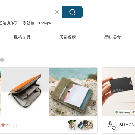
巴洛克珍珠
零錢包
snoopy
風格文具
居家餐廚
品味美食
3
+
室
SLIMCA
5.0
(1)