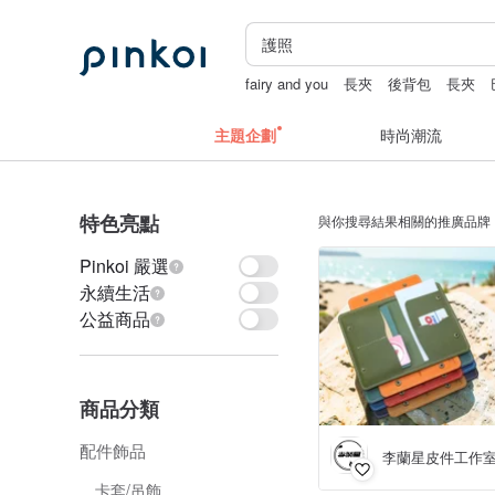
fairy and you
長夾
後背包
長夾
辦公室療癒小物
主題企劃
時尚潮流
特色亮點
與你搜尋結果相關的推廣品牌
Pinkoi 嚴選
永續生活
公益商品
商品分類
配件飾品
李蘭星皮件工作
卡套/吊飾