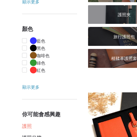
顯示更多
護照夾
顏色
旅行護照包
藍色
黑色
咖啡色
植鞣革護照套
綠色
紅色
顯示更多
你可能會感興趣
護照