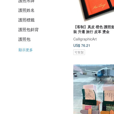
護照吊牌
護照姓名
護照標籤
【客制】真皮 橙色 護照套
護照包斜背
裝 升遷 旅行 皮革 燙金
護照包
CalligraphicArt
US$ 76.21
顯示更多
可客製