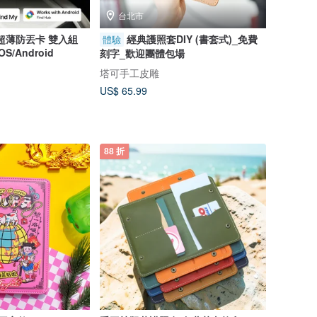
台北市
 2 超薄防丟卡 雙入組
經典護照套DIY (書套式)_免費
體驗
/Android
刻字_歡迎團體包場
塔可手工皮雕
US$ 65.99
88 折