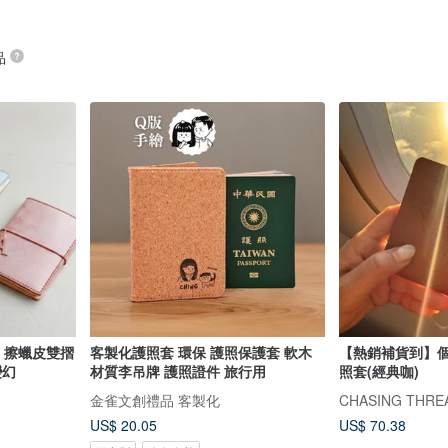
品
ge 擦蠟皮雙摺
客製化護照套 環保 護照保護套 軟木
【熱銷補貨到】個
變幻
材質李吊牌 護照證件 旅行用
照套(經典咖)
金雀文創禮品 客製化
CHASING THRE
US$ 20.05
US$ 70.38