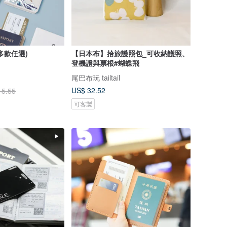
多款任選)
【日本布】拾旅護照包_可收納護照、
登機證與票根#蝴蝶飛
尾巴布玩 tailtail
US$ 32.52
15.55
可客製