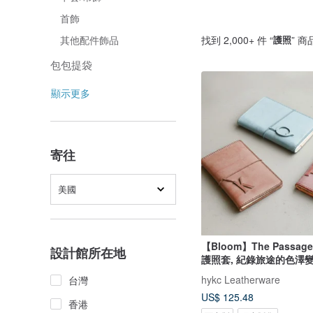
首飾
找到 2,000+ 件 “
護照
” 商
其他配件飾品
包包提袋
顯示更多
寄往
美國
【Bloom】The Passa
設計館所在地
護照套, 紀錄旅途的色澤
hykc Leatherware
台灣
US$ 125.48
香港