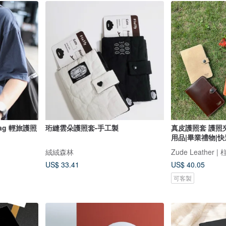
旅護照
珩縫雲朵護照套-手工製
真皮護照套 護照夾 免費客製化 /
用品|畢業禮物|
絨絨森林
Zude Leather 
US$ 33.41
US$ 40.05
可客製