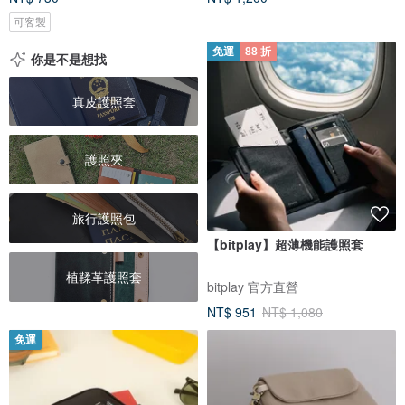
可客製
免運
88 折
你是不是想找
真皮護照套
護照夾
旅行護照包
【bitplay】超薄機能護照套
植鞣革護照套
bitplay 官方直營
NT$ 951
NT$ 1,080
免運