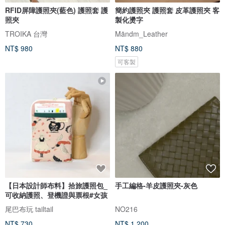
RFID屏障護照夾(藍色) 護照套 護
簡約護照夾 護照套 皮革護照夾 客
照夾
製化燙字
TROIKA 台灣
Mändm_Leather
NT$ 980
NT$ 880
可客製
【日本設計師布料】拾旅護照包_
手工編格-羊皮護照夾-灰色
可收納護照、登機證與票根#女孩
尾巴布玩 tailtail
NO216
NT$ 730
NT$ 1,200