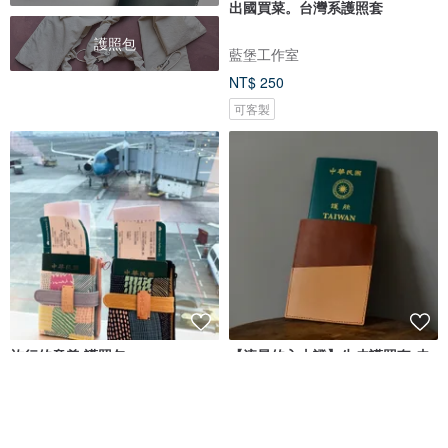
出國買菜。台灣系護照套
護照包
藍堡工作室
NT$ 250
可客製
旅行的意義 護照包
【流星的入山證】牛皮護照套 皮
革護照夾 出國旅遊
一加一手感生活
HANDBOY 手工娘子漢
NT$ 750
NT$ 490