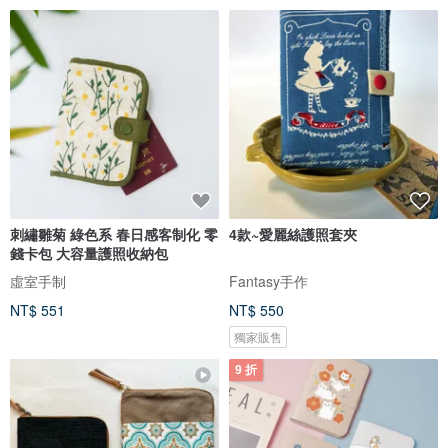
刺繡雛菊 綠色系 春日感客制化 零
4款~愛麗絲護照套夾
錢卡包 大容量護照收納包
虛室手制
Fantasy手作
NT$ 551
NT$ 550
獨家販售
9 折