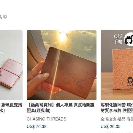
品
ge 擦蠟皮雙摺
【熱銷補貨到】個人專屬 真皮地圖護
客製化護照套 環保 護照保護套 軟木
變幻
照套(經典咖)
材質李吊牌 護照
CHASING THREADS
金雀文創禮品 客
US$ 70.38
US$ 20.05