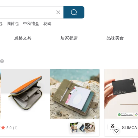
包
圓筒包
中秋禮盒
花磚
風格文具
居家餐廚
品味美食
3
+
室
SLIMCA
5.0
(1)