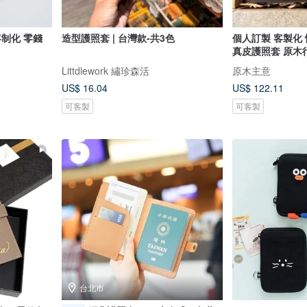
客制化 零錢
造型護照套 | 台灣款-共3色
個人訂製 客製化
真皮護照套 原木
Littdlework 繡珍森活
原木主意
US$ 16.04
US$ 122.11
可客製
可客製
台北市