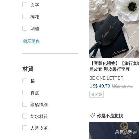
文字
碎花
刺繡
顯示更多
【客製化禮物】【旅行套
材質
照皮套 與皮製行李牌
BE ONE LETTER
棉
US$ 49.73
US$ 58.15
真皮
可客製
聚酯纖維
你是不是想找
防水材質
人造皮革
真皮護照套