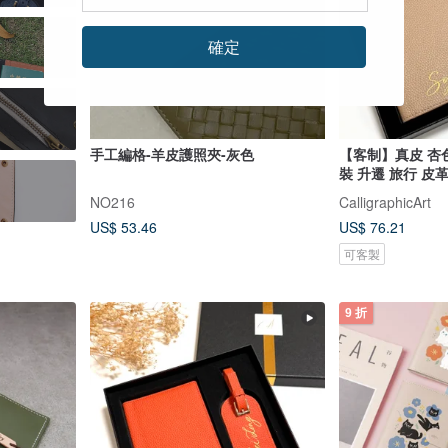
確定
手工編格-羊皮護照夾-灰色
【客制】真皮 杏色
裝 升遷 旅行 皮
NO216
CalligraphicArt
US$ 53.46
US$ 76.21
可客製
9 折