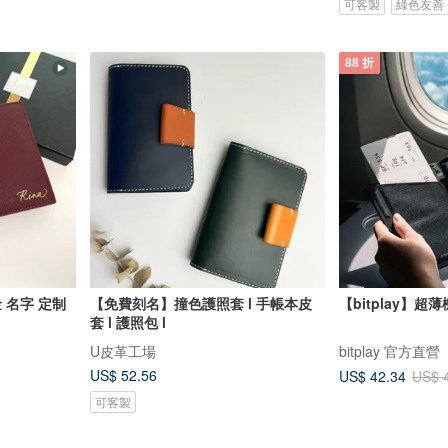
可客製
綠色友善
88 折
 名字 定制
【免費刻名】撞色護照套 l 手帳本皮
【bitplay】超
套 l 護照包 l
U皮革工場
bitplay 官方直營
US$ 52.56
US$ 42.34
US$ 
可客製