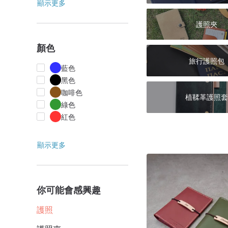
顯示更多
護照夾
顏色
旅行護照包
藍色
黑色
咖啡色
植鞣革護照套
綠色
紅色
顯示更多
你可能會感興趣
護照