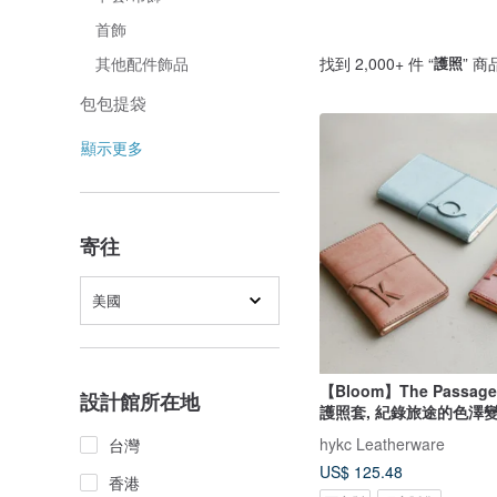
首飾
找到 2,000+ 件 “
護照
” 商
其他配件飾品
包包提袋
顯示更多
寄往
美國
【Bloom】The Passa
設計館所在地
護照套, 紀錄旅途的色澤
hykc Leatherware
台灣
US$ 125.48
香港