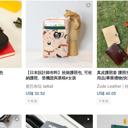
色
【日本設計師布料】拾旅護照包_可收
真皮護照套 護照夾 免費客製化 /
納護照、登機證與票根#女孩
用品|畢業禮物|
尾巴布玩 tailtail
Zude Leather 
US$ 32.52
US$ 40.05
可客製
可客製