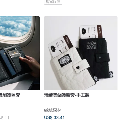
獨家販售
薄機能護照套
珩縫雲朵護照套-手工製
絨絨森林
US$ 33.41
48.11