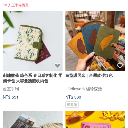
13 人正準備購買
刺繡雛菊 綠色系 春日感客制化 零
造型護照套 | 台灣款-共3色
錢卡包 大容量護照收納包
虛室手制
Littdlework 繡珍森活
NT$ 551
NT$ 360
可客製