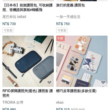
【日本布】拾旅護照包_可收納護
旅行的意義 護照包
照、登機證與票根#蝴蝶飛
尾巴布玩 tailtail
一加一手感生活
NT$ 730
NT$ 750
可客製
可客製
9 折
RFID屏障護照夾(藍色) 護照套 護
輕巧皮革護照套(多款任選)
照夾
TROIKA 台灣
ekax
NT$ 980
NT$ 315
NT$ 349