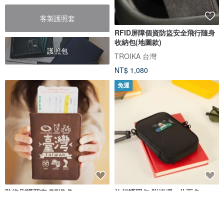
客製護照套
RFID屏障個資防盜安全飛行隨身
收納包(地圖款)
護照包
TROIKA 台灣
NT$ 1,080
免運
防盜刷護照套 RFID Passport
旅行護照包 附掛繩 - 共五色
Case - 臺灣 送禮出國特色禮物
自做自售創意供賣局
BANGSTREE 瀏海樹