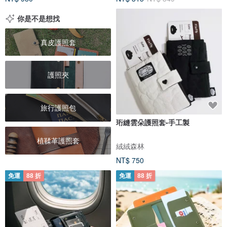
你是不是想找
真皮護照套
護照夾
旅行護照包
珩縫雲朵護照套-手工製
植鞣革護照套
絨絨森林
NT$ 750
免運
88 折
免運
88 折