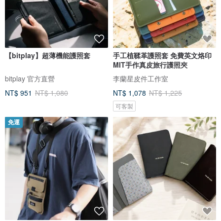
【bitplay】超薄機能護照套
手工植鞣革護照套 免費英文烙印
MIT手作真皮旅行護照夾
bitplay 官方直營
李蘭星皮件工作室
NT$ 951
NT$ 1,080
NT$ 1,078
NT$ 1,225
可客製
免運