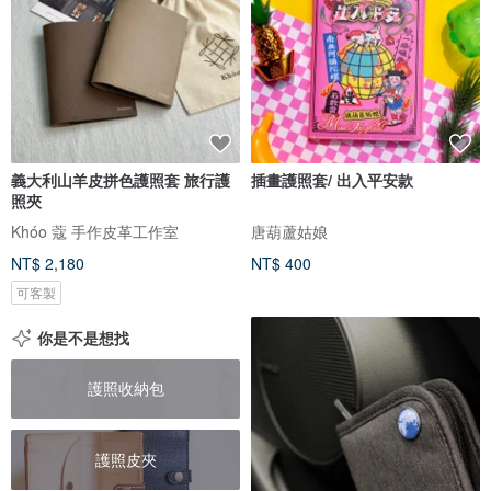
義大利山羊皮拼色護照套 旅行護
插畫護照套/ 出入平安款
照夾
Khóo 蔻 手作皮革工作室
唐葫蘆姑娘
NT$ 2,180
NT$ 400
可客製
你是不是想找
護照收納包
護照皮夾