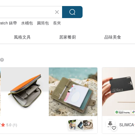
watch 錶帶
水桶包
圓筒包
長夾
風格文具
居家餐廚
品味美食
3
+
室
SLIMCA
5.0
(1)