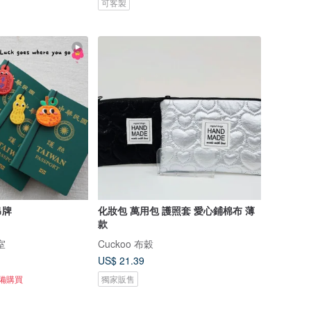
可客製
吊牌
化妝包 萬用包 護照套 愛心鋪棉布 薄
款
室
Cuckoo 布穀
US$ 21.39
準備購買
獨家販售