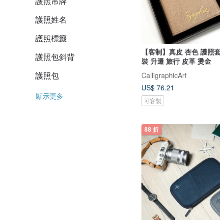
護照吊牌
護照姓名
護照標籤
【客制】真皮 杏色 護照套
護照包斜背
裝 升遷 旅行 皮革 燙金
護照包
CalligraphicArt
US$ 76.21
顯示更多
可客製
88 折