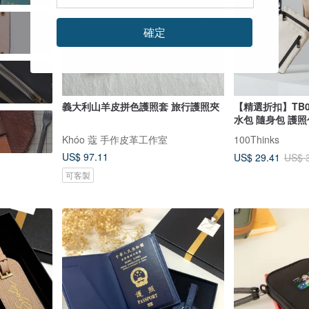
確定
義大利山羊皮拼色護照套 旅行護照夾
【精選折扣】TB
水包 隨身包 護照
Khóo 蔻 手作皮革工作室
100Thinks
US$ 97.11
US$ 29.41
US$ 
可客製