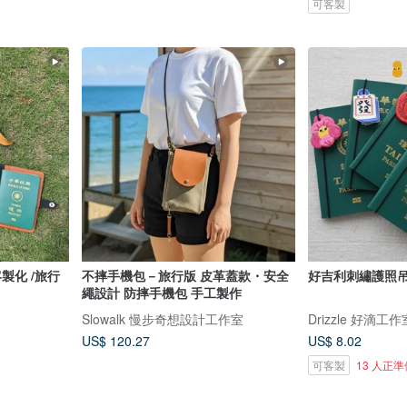
可客製
不摔手機包－旅行版 皮革蓋款・安全
好吉利刺繡護照
繩設計 防摔手機包 手工製作
Slowalk 慢步奇想設計工作室
Drizzle 好滴工作
US$ 120.27
US$ 8.02
可客製
13 人正