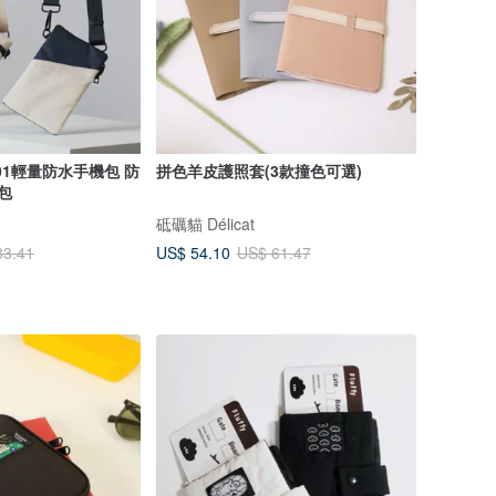
01輕量防水手機包 防
拼色羊皮護照套(3款撞色可選)
包
砥礪貓 Délicat
US$ 54.10
33.41
US$ 61.47