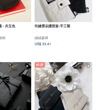
 - 共五色
珩縫雲朵護照套-手工製
瀏海樹
絨絨森林
US$ 33.41
85 折