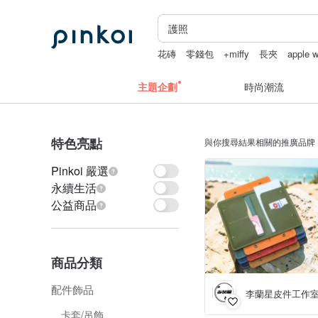
花磚
零錢包
+miffy
長夾
apple 
主題企劃
時尚潮流
特色亮點
與你搜尋結果相關的推廣品牌
Pinkoi 嚴選
永續生活
公益商品
商品分類
配件飾品
李蘭星皮件工作
卡套/吊飾