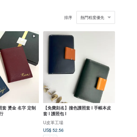
排序
熱門程度優先
套 燙金 名字 定制
【免費刻名】撞色護照套 l 手帳本皮
行
套 l 護照包 l
U皮革工場
US$ 52.56