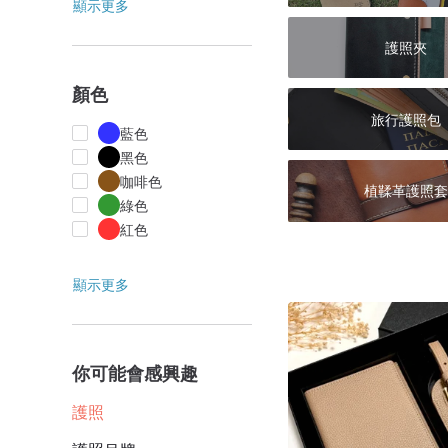
顯示更多
護照夾
顏色
旅行護照包
藍色
黑色
咖啡色
植鞣革護照套
綠色
紅色
顯示更多
你可能會感興趣
護照