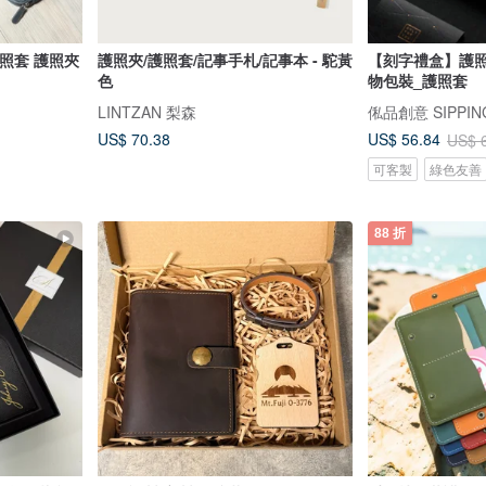
護照套 護照夾
護照夾/護照套/記事手札/記事本 - 駝黃
【刻字禮盒】護照
色
物包裝_護照套
LINTZAN 梨森
俬品創意 SIPPING
US$ 70.38
US$ 56.84
US$ 
可客製
綠色友善
88 折