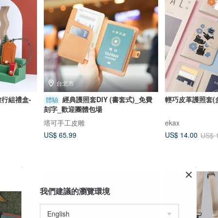
台北市
旅行組禮盒-
經典護照套DIY (書套式)_免費
輕巧皮革護照套(
體驗
刻字_歡迎團體包場
塔可手工皮雕
ekax
US$ 65.99
US$ 14.00
US$ 
88 折
我們建議的瀏覽環境