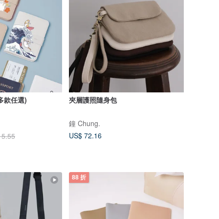
多款任選)
夾層護照隨身包
鐘 Chung.
US$ 72.16
15.55
88 折