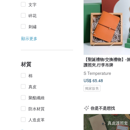
文字
碎花
刺繡
顯示更多
【聖誕禮物/交換禮物】-
材質
護照夾,行李吊牌
S Temperature
棉
US$ 65.48
真皮
獨家販售
聚酯纖維
你是不是想找
防水材質
人造皮革
真皮護照套