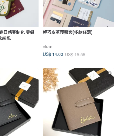
 春日感客制化 零錢
輕巧皮革護照套(多款任選)
收納包
ekax
US$ 14.00
US$ 15.55