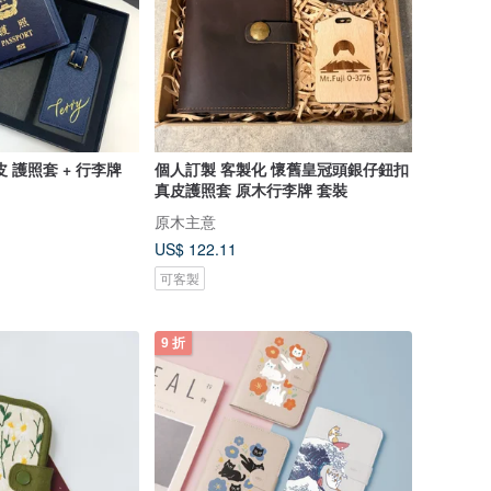
 護照套 + 行李牌
個人訂製 客製化 懷舊皇冠頭銀仔鈕扣
真皮護照套 原木行李牌 套裝
原木主意
US$ 122.11
可客製
9 折