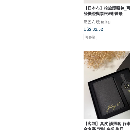
【日本布】拾旅護照包_
登機證與票根#蝴蝶飛
尾巴布玩 tailtail
US$ 32.52
可客製
【客制】真皮 護照套 行李
金名字 定制 企業 生日