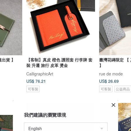
護照套 護照夾 客製【 快速出貨 】
【客制】真皮 橙色 護照套 行李牌 套
臺灣花磚限定 【
裝 升遷 旅行 皮革 燙金
】
CalligraphicArt
rue de mode
US$ 76.21
US$ 26.69
可客製
可客製
公益商品
我們建議的瀏覽環境