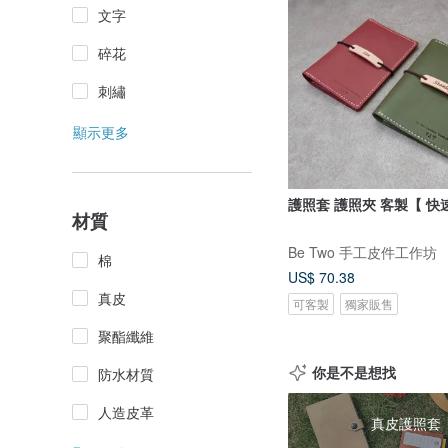
文字
碎花
刺繡
顯示更多
材質
Be Two 手工皮件工作坊
棉
US$ 70.38
真皮
可客製
獨家販售
聚酯纖維
你是不是想找
防水材質
人造皮革
真皮護照套