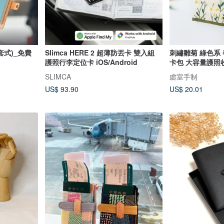
套式)_免費
Slimca HERE 2 超薄防丟卡 雙入組
刺繡雛菊 綠色系
護照行李定位卡 iOS/Android
卡包 大容量護照
SLIMCA
虛室手制
US$ 93.90
US$ 20.01