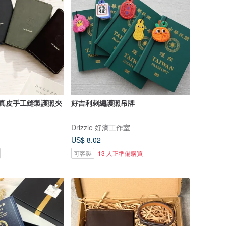
 真皮手工縫製護照夾
好吉利刺繡護照吊牌
Drizzle 好滴工作室
US$ 8.02
可客製
13 人正準備購買