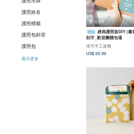
護照吊牌
護照姓名
台北市
護照標籤
經典護照套DIY (書
體驗
護照包斜背
刻字_歡迎團體包場
護照包
塔可手工皮雕
US$ 65.99
顯示更多