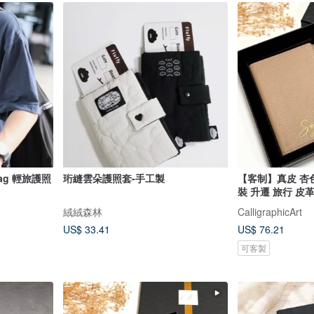
旅護照
珩縫雲朵護照套-手工製
【客制】真皮 杏色
裝 升遷 旅行 皮
絨絨森林
CalligraphicArt
US$ 33.41
US$ 76.21
可客製