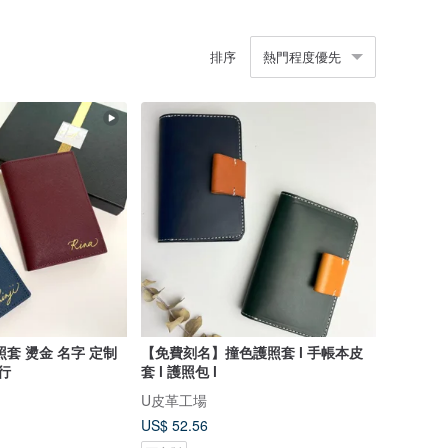
排序
熱門程度優先
套 燙金 名字 定制
【免費刻名】撞色護照套 l 手帳本皮
行
套 l 護照包 l
U皮革工場
US$ 52.56