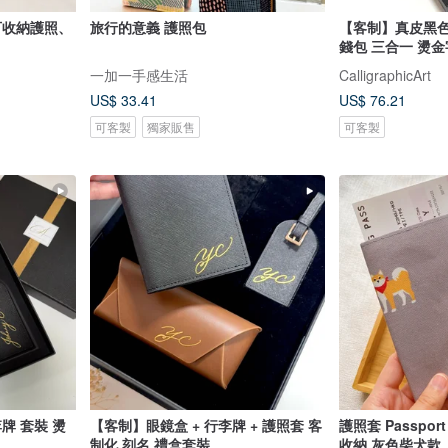
可收納護照、
旅行的意義 護照包
【客制】真皮黑色 護
錢包 三合一 燙金
一加一手感生活
CalligraphicArt
US$ 33.41
US$ 76.21
可客製
獨家販售
可客製
牌 套裝 燙
【客制】眼鏡盒 + 行李牌 + 護照套 客
護照套 Passport
制化 刻名 禮盒套裝
收納 灰色柴犬款