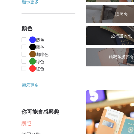
顯示更多
護照夾
顏色
旅行護照包
藍色
黑色
咖啡色
植鞣革護照套
綠色
紅色
顯示更多
你可能會感興趣
護照