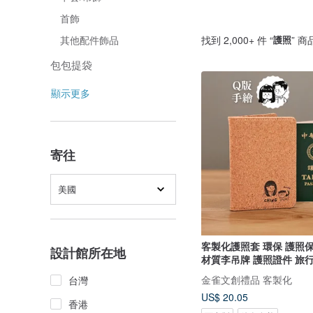
首飾
找到 2,000+ 件 “
護照
” 商
其他配件飾品
包包提袋
顯示更多
寄往
美國
客製化護照套 環保 護照保護套 軟木
設計館所在地
材質李吊牌 護照證件 旅
金雀文創禮品 客製化
台灣
US$ 20.05
香港