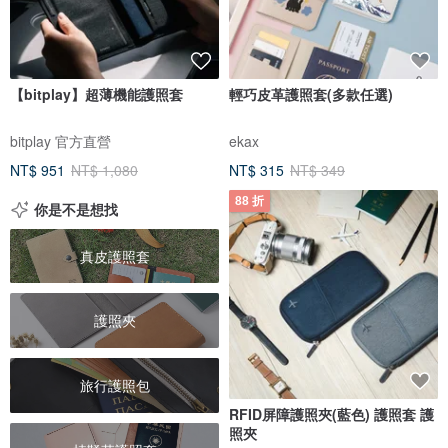
【bitplay】超薄機能護照套
輕巧皮革護照套(多款任選)
bitplay 官方直營
ekax
NT$ 951
NT$ 1,080
NT$ 315
NT$ 349
88 折
你是不是想找
真皮護照套
護照夾
旅行護照包
RFID屏障護照夾(藍色) 護照套 護
照夾