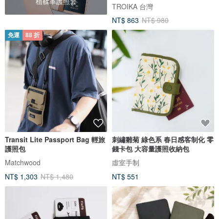
植鞣革護照套
TROIKA 台灣
NT$ 863
NT$ 980
免運
88 折
Transit Lite Passport Bag 輕旅
刺繡雛菊 綠色系 春日感客制化 零
護照包
錢卡包 大容量護照收納包
Matchwood
虛室手制
NT$ 1,303
NT$ 1,480
NT$ 551