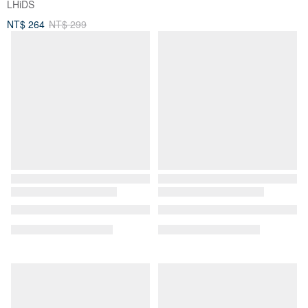
LHiDS
Caseonlyy 手機殼專賣店
NT$ 264
NT$ 299
NT$ 1,227
可客製
免運
【環保永續】紙造富士山護照套
手工植鞣革護照套 免費英文烙印
護照 旅行 皮革紙 水洗牛皮紙
MIT手作真皮旅行護照夾
ISTHISPAPER 紙造可能
李蘭星皮件工作室
NT$ 1,500
NT$ 1,225
可客製
可客製