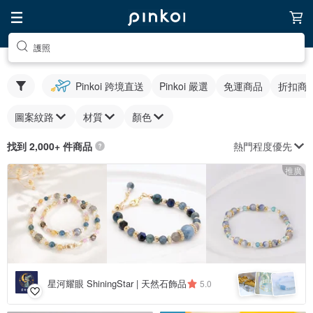
護照
Pinkoi 跨境直送
Pinkoi 嚴選
免運商品
折扣商
圖案紋路
材質
顏色
熱門程度優先
找到 2,000+ 件商品
推廣
星河耀眼 ShiningStar | 天然石飾品
5.0