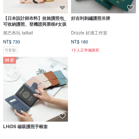
【日本設計師布料】拾旅護照包_
好吉利刺繡護照吊牌
可收納護照、登機證與票根#女孩
尾巴布玩 tailtail
Drizzle 好滴工作室
NT$ 730
NT$ 180
可客製
13 人正準備購買
88 折
LHiDS 磁吸護照手帳套
Taiwan 手繪地圖超細纖維皮革護
照套