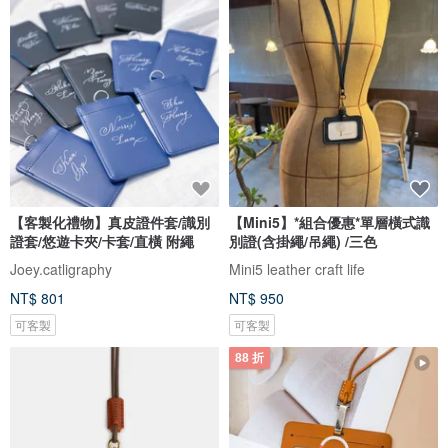
【客製化禮物】真皮證件套/識別
【Mini5】*組合優惠*單層橫式識
證套/悠遊卡夾/卡套/直橫 附繩
別證(含掛繩/吊繩) /三色
Joey.catligraphy
Mini5 leather craft life
NT$ 801
NT$ 950
可客製
可客製
88 折