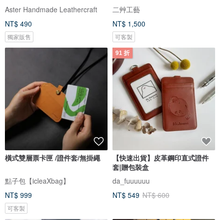
Aster Handmade Leathercraft
二艸工藝
NT$ 490
NT$ 1,500
獨家販售
可客製
91 折
橫式雙層票卡匣 /證件套/無掛繩
【快速出貨】皮革鋼印直式證件
套|贈包裝盒
點子包【icleaXbag】
da_fuuuuuu
NT$ 999
NT$ 549
NT$ 600
可客製