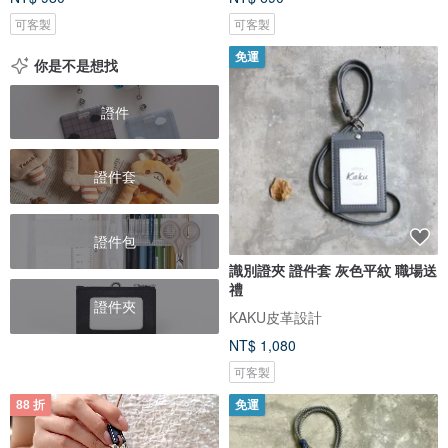
可客製
可客製
免運
你是不是想找
證件
證件套
證件包
識別證夾 證件套 灰色平紋 職場送
禮
證件夾
KAKU皮革設計
NT$ 1,080
可客製
88 折
免運