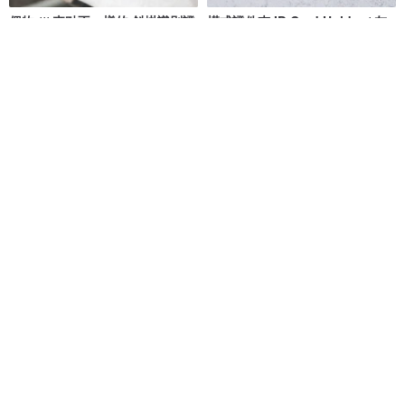
偶物 /// 來點不一樣的 斜掛識別證
橫式證件夾 ID Card Holder / 灰
證件套 掛頸卡套 雙面感應
藍 Gray Blue / 免費刻字
OU object | 偶物
VentureZac
NT$ 1,480
NT$ 1,000
可客製
88 折
【甜心拾光】直式証件套
【新品】簡約證件套_極簡黑
mi81
俬品創意 SIPPING CREATIVE