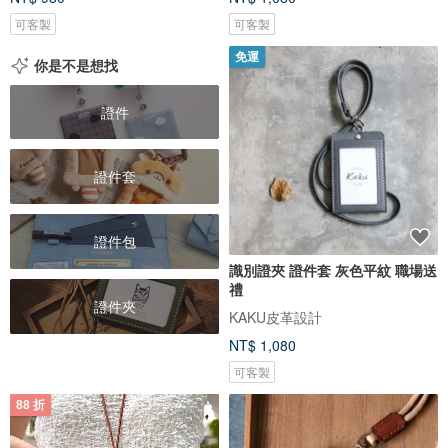
可客製
可客製
免運
你是不是想找
證件
證件套
證件包
識別證夾 證件套 灰色平紋 職場送
禮
證件夾
KAKU皮革設計
NT$ 1,080
可客製
88 折