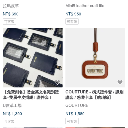
拉瑪皮革
Mini5 leather craft life
NT$ 690
NT$ 950
可客製
可客製
【免費刻名】燙金英文名識別證
GOURTURE - 橫式證件套 / 識別
套+雙層牛皮掛繩 l 證件套 l
證套 / 悠遊卡套【琥珀棕】
U皮革工場
GOURTURE
NT$ 1,390
NT$ 1,580
可客製
可客製