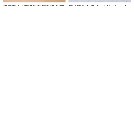
極簡直式皮革證件套/識別證 附頸
橫式證件夾 ID Card Holder / 灰
繩 可客製燙金/壓印
藍 Gray Blue / 免費刻字
Anvi Original
VentureZac
NT$ 748
NT$ 850
NT$ 1,000
可客製
免運
新 橫式伸縮識別證 / ID Badge
【甜心拾光】直式証件套
Holder/ Gogoro / 證件套 /抗干擾
以諾 生活革製作
mi81