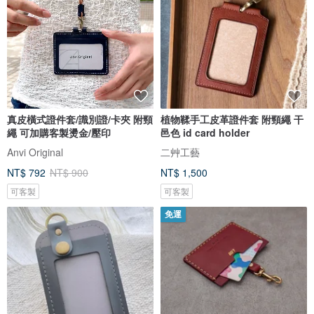
真皮橫式證件套/識別證/卡夾 附頸
植物鞣手工皮革證件套 附頸繩 干
繩 可加購客製燙金/壓印
邑色 id card holder
Anvi Original
二艸工藝
NT$ 792
NT$ 900
NT$ 1,500
可客製
可客製
免運