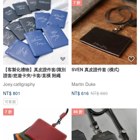
7 折
【客製化禮物】真皮證件套/識別
SVEN 真皮證件套 (橫式)
證套/悠遊卡夾/卡套/直橫 附繩
Joey.catligraphy
Martin Duke
NT$ 801
NT$ 616
NT$ 880
可客製
7 折
88 折