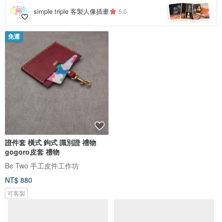
4
+
simple triple 客製人像插畫
5.0
免運
證件套 橫式 鉤式 識別證 禮物
植鞣牛皮直式識別證(含掛繩) | 證
gogoro皮套 禮物
件套 | id card holde
Be Two 手工皮件工作坊
Mändm_Leather
NT$ 880
NT$ 1,180
可客製
可客製