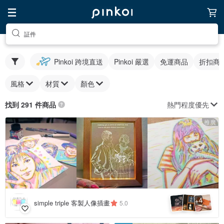
証件
Pinkoi 跨境直送
Pinkoi 嚴選
免運商品
折扣商
風格
材質
顏色
熱門程度優先
找到 291 件商品
推廣
4
+
simple triple 客製人像插畫
5.0