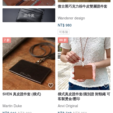
復古黑巧克力棕牛皮雙層證件套
證件夾
Wanderer design
NT$ 980
可客製
7 折
88 折
SVEN 真皮證件套 (橫式)
橫式真皮證件套/識別證 附頸繩 可
客製燙金/壓印
Martin Duke
Anvi Original