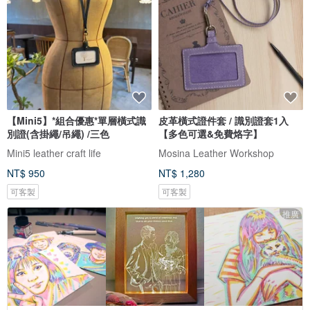
【Mini5】*組合優惠*單層橫式識
皮革橫式證件套 / 識別證套1入
別證(含掛繩/吊繩) /三色
【多色可選&免費烙字】
Mini5 leather craft life
Mosina Leather Workshop
NT$ 950
NT$ 1,280
可客製
可客製
推廣