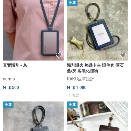
免運
真實識別 - 灰
識別證夾 悠遊卡夾 證件套 礦石
藍/灰 客製化禮物
normo
KAKU皮革設計
NT$ 500
NT$ 1,080
可客製
免運
免運