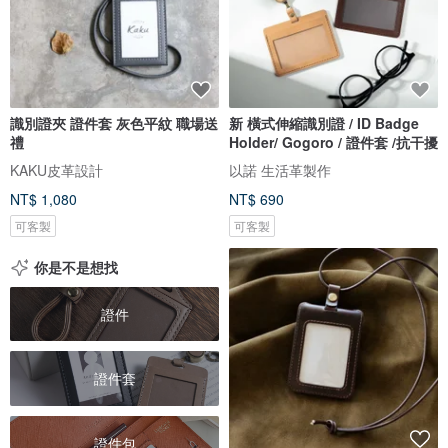
識別證夾 證件套 灰色平紋 職場送
新 橫式伸縮識別證 / ID Badge
禮
Holder/ Gogoro / 證件套 /抗干擾
KAKU皮革設計
以諾 生活革製作
NT$ 1,080
NT$ 690
可客製
可客製
你是不是想找
證件
證件套
證件包