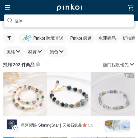
証件
Pinkoi 跨境直送
Pinkoi 嚴選
免運商品
折扣商
風格
材質
顏色
熱門程度優先
找到 292 件商品
推廣
星河耀眼 ShiningStar | 天然石飾品
5.0