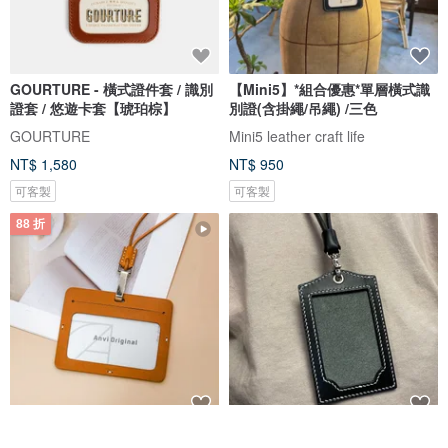
GOURTURE - 橫式證件套 / 識別
【Mini5】*組合優惠*單層橫式識
證套 / 悠遊卡套【琥珀棕】
別證(含掛繩/吊繩) /三色
GOURTURE
Mini5 leather craft life
NT$ 1,580
NT$ 950
可客製
可客製
88 折
橫式真皮證件套/識別證 附頸繩 可
植鞣牛皮直式識別證(含掛繩) | 證