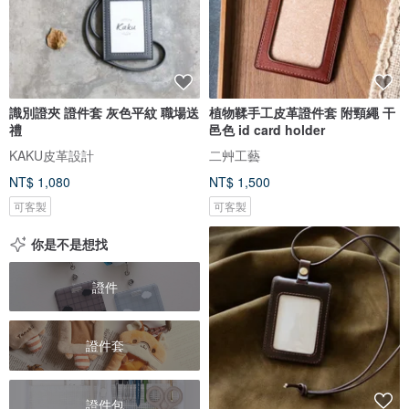
識別證夾 證件套 灰色平紋 職場送
植物鞣手工皮革證件套 附頸繩 干
禮
邑色 id card holder
KAKU皮革設計
二艸工藝
NT$ 1,080
NT$ 1,500
可客製
可客製
你是不是想找
證件
證件套
證件包