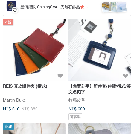
星河耀眼 ShiningStar | 天然石飾品
5.0
7 折
REIS 真皮證件套 (橫式)
【免費刻字】證件套/伸縮/橫式/英
文名刻字
Martin Duke
拉瑪皮革
NT$ 616
NT$ 880
NT$ 690
可客製
免運