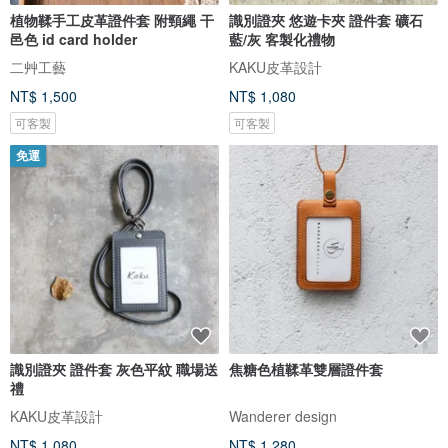
植物鞣手工皮革證件套 附頸繩 干
識別證夾 悠遊卡夾 證件套 礦石
邑色 id card holder
藍/灰 客製化禮物
二艸工藝
KAKU皮革設計
NT$ 1,500
NT$ 1,080
可客製
可客製
免運
識別證夾 證件套 灰色平紋 職場送
焦糖色植鞣革雙層證件套
禮
KAKU皮革設計
Wanderer design
NT$ 1,080
NT$ 1,280