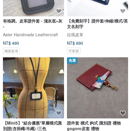
有格調。皮革證件套 - 淺灰底+灰
【免費刻字】證件套/伸縮/橫式/英
-
文名刻字
Aster Handmade Leathercraft
拉瑪皮革
NT$ 490
NT$ 690
獨家販售
可客製
免運
【Mini5】*組合優惠*單層橫式識
證件套 橫式 鉤式 識別證 禮物
別證(含掛繩/吊繩) /三色
gogoro皮套 禮物