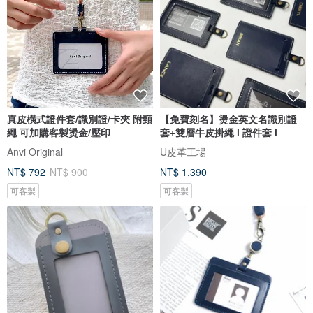
真皮橫式證件套/識別證/卡夾 附頸
【免費刻名】燙金英文名識別證
繩 可加購客製燙金/壓印
套+雙層牛皮掛繩 l 證件套 l
Anvi Original
U皮革工場
NT$ 792
NT$ 900
NT$ 1,390
可客製
可客製