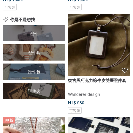
可客製
可客製
你是不是想找
證件
證件套
證件包
復古黑巧克力棕牛皮雙層證件套
證件夾
Wanderer design
NT$ 980
可客製
88 折