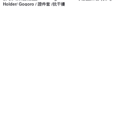
Holder/ Gogoro / 證件套 /抗干擾
以諾 生活革製作
Martin Duke
NT$ 690
NT$ 616
NT$ 880
可客製
88 折
真實識別 - 灰
極簡直式皮革證件套/識別證 附頸
繩 可客製燙金/壓印
normo
Anvi Original
NT$ 500
NT$ 748
NT$ 850
可客製