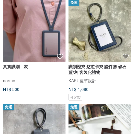
免運
真實識別 - 灰
識別證夾 悠遊卡夾 證件套 礦石
藍/灰 客製化禮物
normo
KAKU皮革設計
NT$ 500
NT$ 1,080
可客製
免運
免運