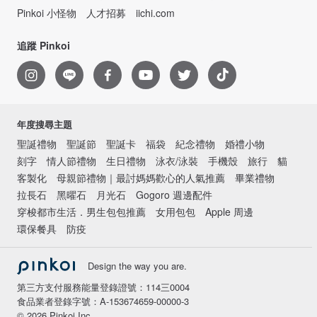
Pinkoi 小怪物
人才招募
iichi.com
追蹤 Pinkoi
年度搜尋主題
聖誕禮物
聖誕節
聖誕卡
福袋
紀念禮物
婚禮小物
刻字
情人節禮物
生日禮物
泳衣/泳裝
手機殼
旅行
貓
客製化
母親節禮物｜最討媽媽歡心的人氣推薦
畢業禮物
拉長石
黑曜石
月光石
Gogoro 週邊配件
穿梭都市生活．男生包包推薦
女用包包
Apple 周邊
環保餐具
防疫
Design the way you are.
第三方支付服務能量登錄證號：114三0004
食品業者登錄字號：A-153674659-00000-3
© 2026 Pinkoi Inc.