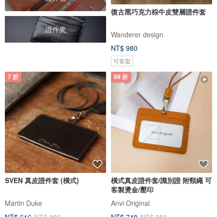
復古黑巧克力棕牛皮雙層證件套
證件夾
Wanderer design
NT$ 980
可客製
7 折
88 折
SVEN 真皮證件套 (橫式)
橫式真皮證件套/識別證 附頸繩 可
客製燙金/壓印
Martin Duke
Anvi Original