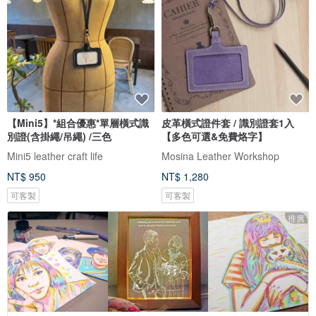
【Mini5】*組合優惠*單層橫式識
皮革橫式證件套 / 識別證套1入
別證(含掛繩/吊繩) /三色
【多色可選&免費烙字】
Mini5 leather craft life
Mosina Leather Workshop
NT$ 950
NT$ 1,280
可客製
可客製
推廣