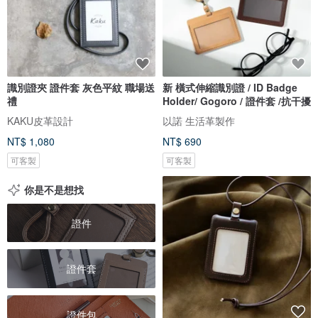
識別證夾 證件套 灰色平紋 職場送
新 橫式伸縮識別證 / ID Badge
禮
Holder/ Gogoro / 證件套 /抗干擾
KAKU皮革設計
以諾 生活革製作
NT$ 1,080
NT$ 690
可客製
可客製
你是不是想找
證件
證件套
證件包