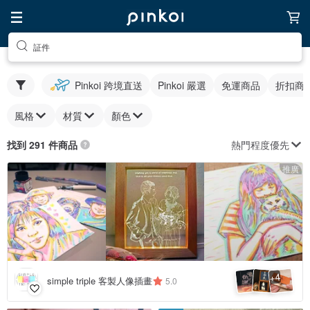
証件
Pinkoi 跨境直送
Pinkoi 嚴選
免運商品
折扣商
風格
材質
顏色
熱門程度優先
找到 291 件商品
推廣
4
+
simple triple 客製人像插畫
5.0