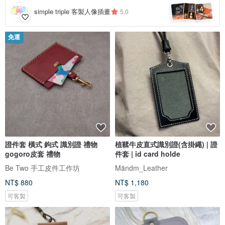
4
+
simple triple 客製人像插畫
5.0
免運
證件套 橫式 鉤式 識別證 禮物
植鞣牛皮直式識別證(含掛繩) | 證
gogoro皮套 禮物
件套 | id card holde
Be Two 手工皮件工作坊
Mändm_Leather
NT$ 880
NT$ 1,180
可客製
可客製