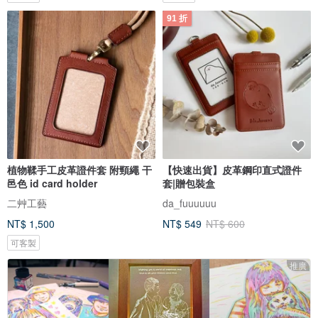
91 折
植物鞣手工皮革證件套 附頸繩 干
【快速出貨】皮革鋼印直式證件
邑色 id card holder
套|贈包裝盒
二艸工藝
da_fuuuuuu
NT$ 1,500
NT$ 549
NT$ 600
可客製
推廣