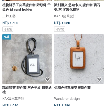
植物鞣手工皮革證件套 附頸繩 干
識別證夾 悠遊卡夾 證件套 礦石
邑色 id card holder
藍/灰 客製化禮物
二艸工藝
KAKU皮革設計
NT$ 1,500
NT$ 1,080
可客製
可客製
免運
識別證夾 證件套 灰色平紋 職場送
焦糖色植鞣革雙層證件套
禮
KAKU皮革設計
Wanderer design
NT$ 1,080
NT$ 1,280