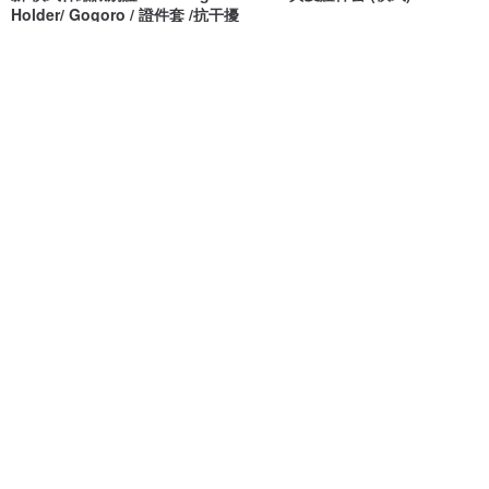
Holder/ Gogoro / 證件套 /抗干擾
以諾 生活革製作
Martin Duke
NT$ 690
NT$ 616
NT$ 880
可客製
88 折
真實識別 - 灰
極簡直式皮革證件套/識別證 附頸
繩 可客製燙金/壓印
normo
Anvi Original
NT$ 500
NT$ 748
NT$ 850
可客製