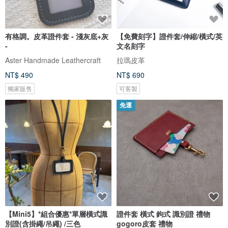
有格調。皮革證件套 - 淺灰底+灰
【免費刻字】證件套/伸縮/橫式/英
-
文名刻字
Aster Handmade Leathercraft
拉瑪皮革
NT$ 490
NT$ 690
獨家販售
可客製
免運
【Mini5】*組合優惠*單層橫式識
證件套 橫式 鉤式 識別證 禮物
別證(含掛繩/吊繩) /三色
gogoro皮套 禮物