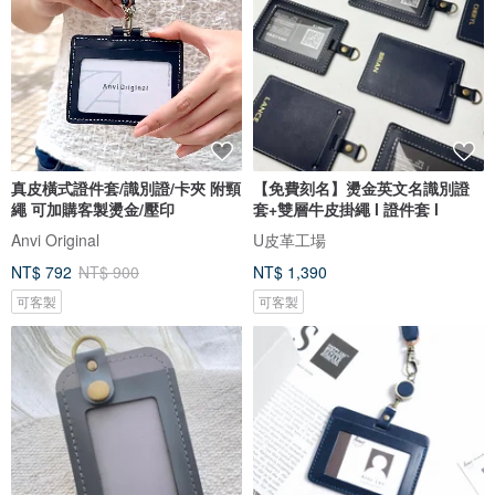
真皮橫式證件套/識別證/卡夾 附頸
【免費刻名】燙金英文名識別證
繩 可加購客製燙金/壓印
套+雙層牛皮掛繩 l 證件套 l
Anvi Original
U皮革工場
NT$ 792
NT$ 900
NT$ 1,390
可客製
可客製