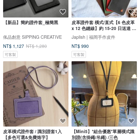
【新品】簡約證件套_極簡黑
皮革證件套 橫式/直式【6 色皮革
x 12 色縫線】約 15-20 日送達 /
免費刻字縫線客製 / 日本製 / 支援
俬品創意 SIPPING CREATIVE
Japlish | 福岡手作皮件
禮品包裝 g-15-45
NT$ 1,127
NT$ 1,280
NT$ 990
可客製
可客製
皮革橫式證件套 / 識別證套1入
【Mini5】*組合優惠*單層橫式識
【多色可選&免費烙字】
別證(含掛繩/吊繩) /三色