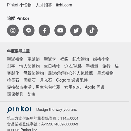
Pinkoi 小怪物
人才招募
iichi.com
追蹤 Pinkoi
年度搜尋主題
聖誕禮物
聖誕節
聖誕卡
福袋
紀念禮物
婚禮小物
刻字
情人節禮物
生日禮物
泳衣/泳裝
手機殼
旅行
貓
客製化
母親節禮物｜最討媽媽歡心的人氣推薦
畢業禮物
拉長石
黑曜石
月光石
Gogoro 週邊配件
穿梭都市生活．男生包包推薦
女用包包
Apple 周邊
環保餐具
防疫
Design the way you are.
第三方支付服務能量登錄證號：114三0004
食品業者登錄字號：A-153674659-00000-3
© 2026 Pinkoi Inc.