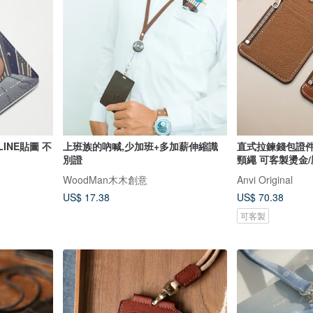
INE貼圖 不
上班族的吶喊,少加班+多加薪伸縮識
直式拉鍊錢包證件
別證
頸繩 可客製燙金
WoodMan木木創意
Anvi Original
US$ 17.38
US$ 70.38
可客製