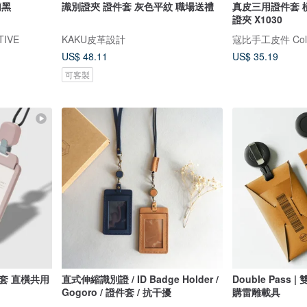
簡黑
識別證夾 證件套 灰色平紋 職場送禮
真皮三用證件套 
證夾 X1030
TIVE
KAKU皮革設計
寇比手工皮件 Colbi
US$ 48.11
US$ 35.19
可客製
套 直橫共用
直式伸縮識別證 / ID Badge Holder /
Double Pass
Gogoro / 證件套 / 抗干擾
購雷雕載具