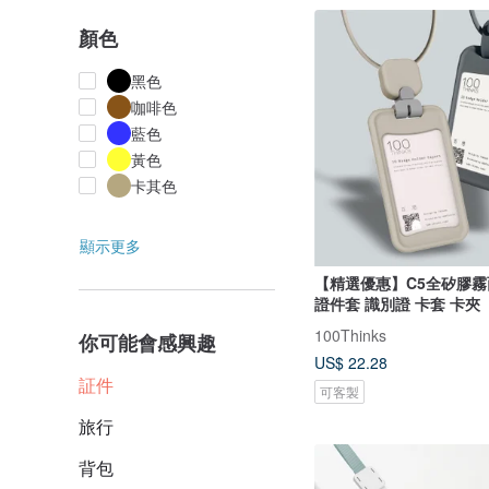
顏色
黑色
咖啡色
藍色
黃色
卡其色
顯示更多
【精選優惠】C5全矽膠霧
證件套 識別證 卡套 卡夾
100Thinks
你可能會感興趣
US$ 22.28
証件
可客製
旅行
背包