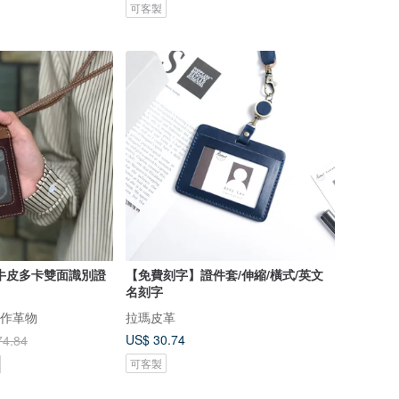
可客製
牛皮多卡雙面識別證
【免費刻字】證件套/伸縮/橫式/英文
名刻字
孩手作革物
拉瑪皮革
US$ 30.74
74.84
可客製