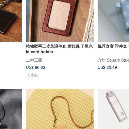
植物鞣手工皮革證件套 附頸繩 干邑色
飄浮喜寶 證件套
id card holder
二艸工藝
方坊 Square Stud
US$ 66.82
US$ 20.49
可客製