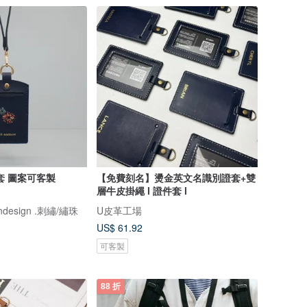
套 圖案可客製
【免費刻名】燙金英文名識別證套+雙
層牛皮掛繩 l 證件套 l
andesign .刺繡/繡珠
U皮革工場
US$ 61.92
可客製
88 折