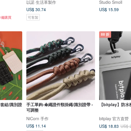
以諾 生活革製作
Studio Smoll
US$ 30.74
US$ 15.59
準備購買
可客製
88 折
件套組/識別證
手工單鉤-傘繩證件頸掛繩/識別證帶 -
【bitplay】防
可調整
NiCorn 手作
bitplay 官方直營
US$ 11.14
US$ 18.83
US$ 