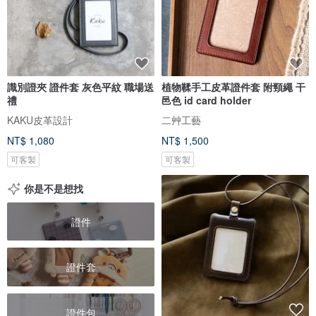
識別證夾 證件套 灰色平紋 職場送
植物鞣手工皮革證件套 附頸繩 干
禮
邑色 id card holder
KAKU皮革設計
二艸工藝
NT$ 1,080
NT$ 1,500
可客製
可客製
你是不是想找
證件
證件套
證件包