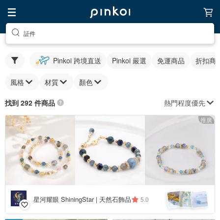
証件
Pinkoi 跨境直送
Pinkoi 嚴選
免運商品
折扣商
風格
材質
顏色
熱門程度優先
找到 292 件商品
推廣
星河耀眼 ShiningStar | 天然石飾品
5.0