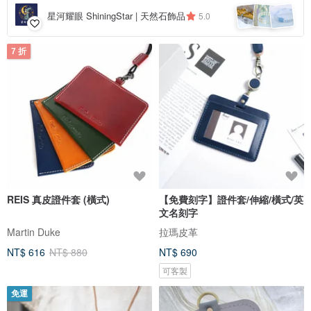
星河耀眼 ShiningStar | 天然石飾品
5.0
7 折
REIS 真皮證件套 (橫式)
【免費刻字】證件套/伸縮/橫式/英
文名刻字
Martin Duke
拉瑪皮革
NT$ 616
NT$ 880
NT$ 690
可客製
免運