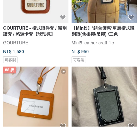
GOURTURE - 橫式證件套 / 識別
【Mini5】*組合優惠*單層橫式識
證套 / 悠遊卡套【琥珀棕】
別證(含掛繩/吊繩) /三色
GOURTURE
Mini5 leather craft life
NT$ 1,580
NT$ 950
可客製
可客製
88 折
橫式真皮證件套/識別證 附頸繩 可
植鞣牛皮直式識別證(含掛繩) | 證