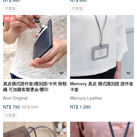
NT$ 880
NT$ 690
可客製
可客製
88 折
真皮橫式證件套/識別證/卡夾 附頸
Mercury 真皮 橫式識別證 證件套
繩 可加購客製燙金/壓印
卡套
Anvi Original
Mercury Leather
NT$ 792
NT$ 900
NT$ 1,280
可客製