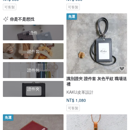
可客製
可客製
免運
你是不是想找
證件
證件套
證件包
識別證夾 證件套 灰色平紋 職場送
禮
證件夾
KAKU皮革設計
NT$ 1,080
可客製
免運