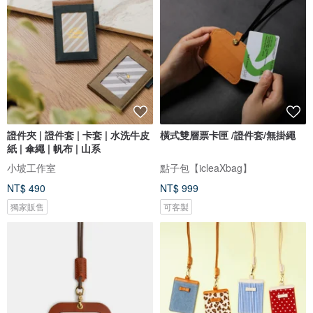
證件夾 | 證件套 | 卡套 | 水洗牛皮
橫式雙層票卡匣 /證件套/無掛繩
紙 | 傘繩 | 帆布 | 山系
小坡工作室
點子包【icleaXbag】
NT$ 490
NT$ 999
獨家販售
可客製