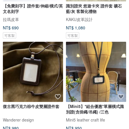
【免費刻字】證件套/伸縮/橫式/英
識別證夾 悠遊卡夾 證件套 礦石
文名刻字
藍/灰 客製化禮物
拉瑪皮革
KAKU皮革設計
NT$ 690
NT$ 1,080
可客製
可客製
復古黑巧克力棕牛皮雙層證件套
【Mini5】*組合優惠*單層橫式識
別證(含掛繩/吊繩) /三色
Wanderer design
Mini5 leather craft life
NT$ 980
NT$ 950