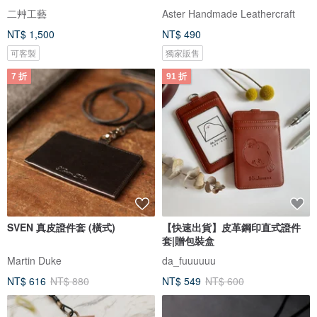
二艸工藝
Aster Handmade Leathercraft
NT$ 1,500
NT$ 490
可客製
獨家販售
7 折
91 折
SVEN 真皮證件套 (橫式)
【快速出貨】皮革鋼印直式證件
套|贈包裝盒
Martin Duke
da_fuuuuuu
NT$ 616
NT$ 880
NT$ 549
NT$ 600