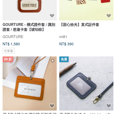
GOURTURE - 橫式證件套 / 識別
【甜心拾光】直式証件套
證套 / 悠遊卡套【琥珀棕】
GOURTURE
mi81
NT$ 1,580
NT$ 390
可客製
88 折
免運
橫式真皮證件套/識別證 附頸繩 可
橫式證件夾 ID Card Holder / 灰