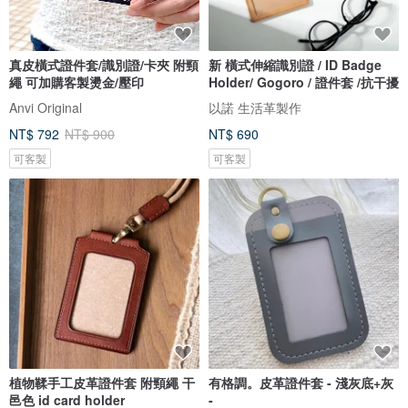
真皮橫式證件套/識別證/卡夾 附頸
新 橫式伸縮識別證 / ID Badge
繩 可加購客製燙金/壓印
Holder/ Gogoro / 證件套 /抗干擾
Anvi Original
以諾 生活革製作
NT$ 792
NT$ 900
NT$ 690
可客製
可客製
植物鞣手工皮革證件套 附頸繩 干
有格調。皮革證件套 - 淺灰底+灰
邑色 id card holder
-