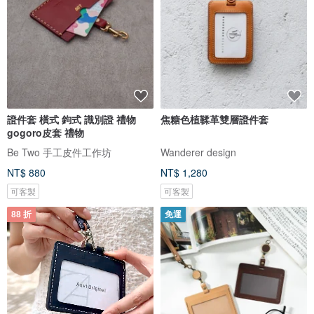
證件套 橫式 鉤式 識別證 禮物
焦糖色植鞣革雙層證件套
gogoro皮套 禮物
Be Two 手工皮件工作坊
Wanderer design
NT$ 880
NT$ 1,280
可客製
可客製
88 折
免運