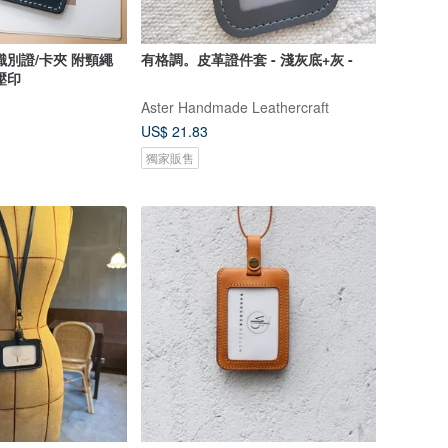
識別證/卡夾 附頸繩
有格調。皮革證件套 - 淺灰底+灰 -
壓印
Aster Handmade Leathercraft
US$ 21.83
獨家販售