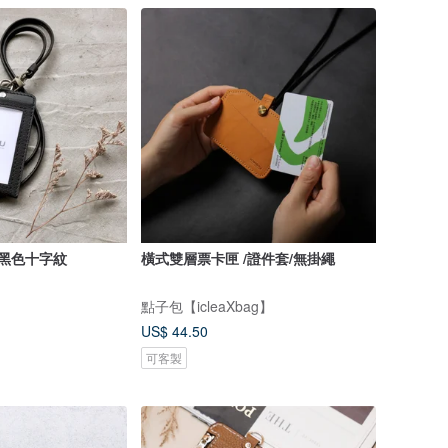
證件套 黑色十字紋
橫式雙層票卡匣 /證件套/無掛繩
點子包【icleaXbag】
US$ 44.50
可客製