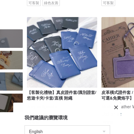
可客製
綠色友善
可客製
【客製化禮物】真皮證件套/識別證套/
皮革橫式證件套 /
悠遊卡夾/卡套/直橫 附繩
可選&免費烙字】
Joey.catligraphy
Mosina Leather 
US$ 25.86
US$ 57.02
我們建議的瀏覽環境
可客製
可客製