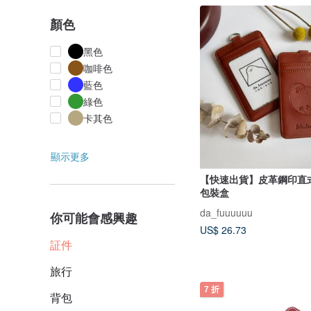
顏色
黑色
咖啡色
藍色
綠色
卡其色
顯示更多
【快速出貨】皮革鋼印直
包裝盒
da_fuuuuuu
你可能會感興趣
US$ 26.73
証件
旅行
7 折
背包