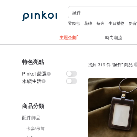
零錢包
花磚
短夾
生日禮物
斜背
主題企劃
時尚潮流
特色亮點
找到 316 件 “
証件
” 商品
Pinkoi 嚴選
永續生活
商品分類
配件飾品
卡套/吊飾