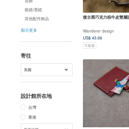
首飾
眼鏡/墨鏡
復古黑巧克力棕牛皮雙層
其他配件飾品
顯示更多
Wanderer design
US$ 43.66
可客製
寄往
美國
設計館所在地
台灣
香港