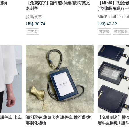
 禮物
【免費刻字】證件套/伸縮/橫式/英文
【Mini5】*組
名刻字
(含掛繩/吊繩) /
拉瑪皮革
Mini5 leather craft
US$ 30.74
US$ 42.32
可客製
可客製
獨家販售
證 證件套 卡套
識別證夾 悠遊卡夾 證件套 礦石藍/灰
【免費刻名】燙
客製化禮物
層牛皮掛繩 l 證件