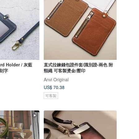
d Holder / 灰藍
直式拉鍊錢包證件套/識別證-兩色 附
免費刻字
頸繩 可客製燙金/壓印
Anvi Original
US$ 70.38
可客製