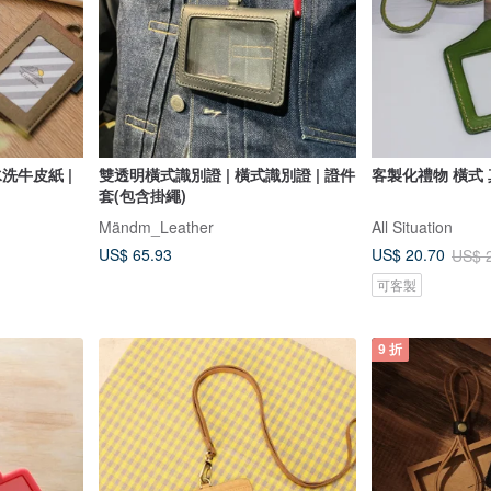
 水洗牛皮紙 |
雙透明橫式識別證 | 橫式識別證 | 證件
客製化禮物 橫式
套(包含掛繩)
Mändm_Leather
All Situation
US$ 65.93
US$ 20.70
US$ 
可客製
9 折