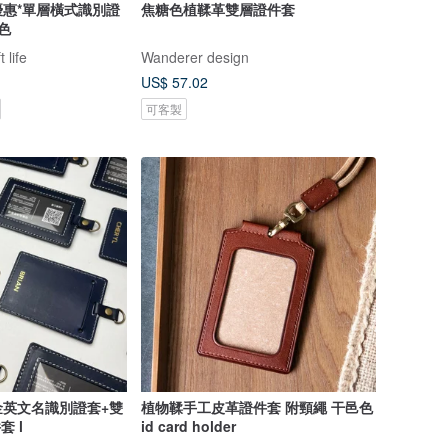
合優惠*單層橫式識別證
焦糖色植鞣革雙層證件套
三色
 life
Wanderer design
US$ 57.02
可客製
金英文名識別證套+雙
植物鞣手工皮革證件套 附頸繩 干邑色
套 l
id card holder