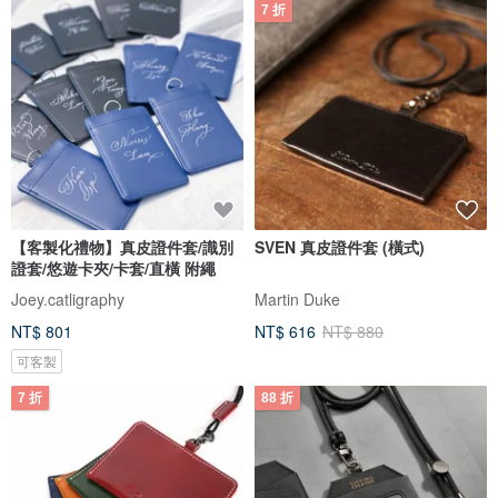
7 折
【客製化禮物】真皮證件套/識別
SVEN 真皮證件套 (橫式)
證套/悠遊卡夾/卡套/直橫 附繩
Joey.catligraphy
Martin Duke
NT$ 801
NT$ 616
NT$ 880
可客製
7 折
88 折