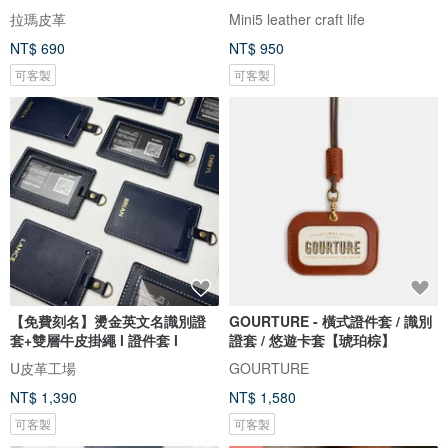
拉瑪皮革
Mini5 leather craft life
NT$ 690
NT$ 950
可客製
可客製
【免費刻名】燙金英文名識別證
GOURTURE - 橫式證件套 / 識別
套+雙層牛皮掛繩 l 證件套 l
證套 / 悠遊卡套【琥珀棕】
U皮革工場
GOURTURE
NT$ 1,390
NT$ 1,580
可客製
可客製