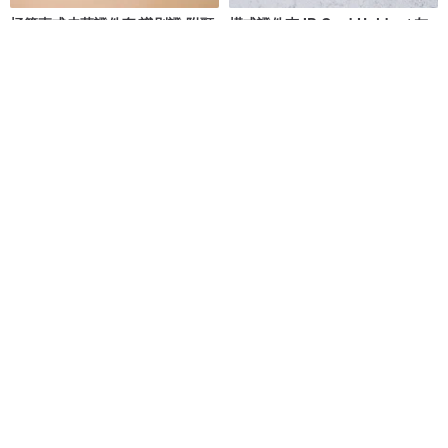
極簡直式皮革證件套/識別證 附頸
橫式證件夾 ID Card Holder / 灰
繩 可客製燙金/壓印
藍 Gray Blue / 免費刻字
Anvi Original
VentureZac
NT$ 748
NT$ 850
NT$ 1,000
可客製
免運
新 橫式伸縮識別證 / ID Badge
【甜心拾光】直式証件套
Holder/ Gogoro / 證件套 /抗干擾
以諾 生活革製作
mi81