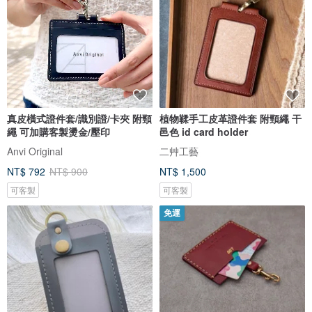
真皮橫式證件套/識別證/卡夾 附頸
植物鞣手工皮革證件套 附頸繩 干
繩 可加購客製燙金/壓印
邑色 id card holder
Anvi Original
二艸工藝
NT$ 792
NT$ 900
NT$ 1,500
可客製
可客製
免運