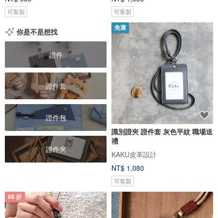
可客製
可客製
免運
你是不是想找
證件
證件套
證件包
識別證夾 證件套 灰色平紋 職場送
禮
證件夾
KAKU皮革設計
NT$ 1,080
可客製
88 折