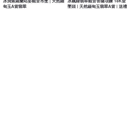
冰潤紫羅蘭站姿觀音吊墜 | 天然緬
冰飄綠翡翠觀音菩薩項鍊 18K金
甸玉A貨翡翠
墜頭 | 天然緬甸玉翡翠A貨 | 送禮
緣圓翡翠
瓔珞翡翠
NT$ 2,546
NT$ 2,680
NT$ 52,800
NT$ 88,000
可客製
可客製
免運
88 折
免運
天然緬甸玉翡翠 飄綠 觀音 菩薩
天然緬甸冰種觀音翡翠 鑲天然藍
禮物 玉墜 項鍊 保平安 佛像
寶石 銀配件 吊墜項鍊
樂藏｜輕珠寶｜手作能量
C.L Studio
NT$ 2,007
NT$ 2,280
NT$ 7,080