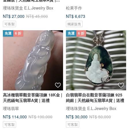
禮
瓔珞珠寶盒 E.L.Jewelry Box
松果手作
NT$ 27,000
NT$ 45,000
NT$ 6,673
可客製
獨家販售
免運
6 折
免運
6 折
高冰種翡翠觀音菩薩項鍊 18K金 |
白翡翡翠自在觀音菩薩項鍊 925
天然緬甸玉翡翠A貨 | 送禮
純銀 | 天然緬甸玉翡翠A貨 | 送禮
瓔珞翡翠
瓔珞珠寶盒 E.L.Jewelry Box
NT$ 114,000
NT$ 190,000
NT$ 30,000
NT$ 50,000
可客製
可客製