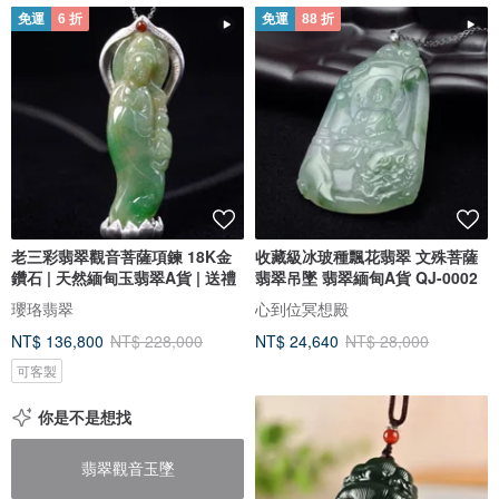
免運
6 折
免運
88 折
老三彩翡翠觀音菩薩項鍊 18K金
收藏級冰玻種飄花翡翠 文殊菩薩
鑽石 | 天然緬甸玉翡翠A貨 | 送禮
翡翠吊墜 翡翠緬甸A貨 QJ-0002
瓔珞翡翠
心到位冥想殿
NT$ 136,800
NT$ 228,000
NT$ 24,640
NT$ 28,000
可客製
你是不是想找
翡翠觀音玉墜