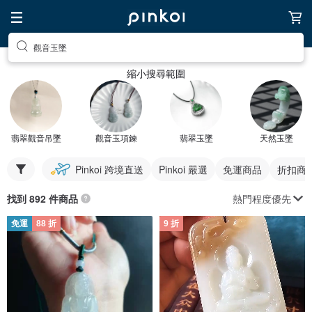
觀音玉墜
縮小搜尋範圍
翡翠觀音吊墜
觀音玉項鍊
翡翠玉墜
天然玉墜
Pinkoi 跨境直送
Pinkoi 嚴選
免運商品
折扣商
熱門程度優先
找到 892 件商品
免運
88 折
9 折