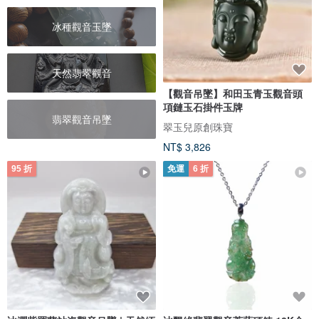
冰種觀音玉墜
天然翡翠觀音
【觀音吊墜】和田玉青玉觀音頭
項鏈玉石掛件玉牌
翡翠觀音吊墜
翠玉兒原創珠寶
NT$ 3,826
95 折
免運
6 折