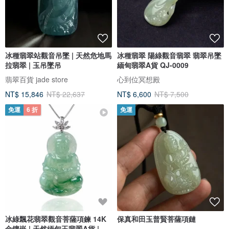
冰種翡翠站觀音吊墜 | 天然危地馬
冰種翡翠 陽綠觀音翡翠 翡翠吊墜
拉翡翠 | 玉吊墜吊
緬甸翡翠A貨 QJ-0009
翡翠百貨 jade store
心到位冥想殿
NT$ 15,846
NT$ 22,637
NT$ 6,600
NT$ 7,500
免運
6 折
免運
冰綠飄花翡翠觀音菩薩項鍊 14K
保真和田玉普賢菩薩項鏈
金鑲嵌 | 天然緬甸玉翡翠A貨 |送