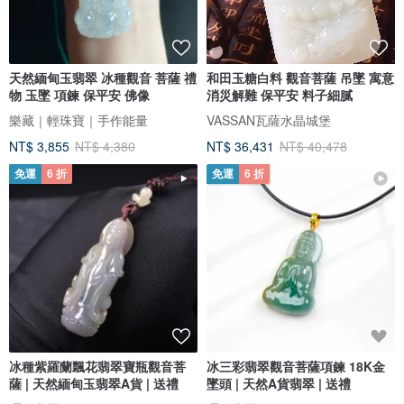
天然緬甸玉翡翠 冰種觀音 菩薩 禮
和田玉糖白料 觀音菩薩 吊墜 寓意
物 玉墜 項鍊 保平安 佛像
消災解難 保平安 料子細膩
樂藏｜輕珠寶｜手作能量
VASSAN瓦薩水晶城堡
NT$ 3,855
NT$ 4,380
NT$ 36,431
NT$ 40,478
免運
6 折
免運
6 折
冰種紫羅蘭飄花翡翠寶瓶觀音菩
冰三彩翡翠觀音菩薩項鍊 18K金
薩 | 天然緬甸玉翡翠A貨 | 送禮
墜頭 | 天然A貨翡翠 | 送禮