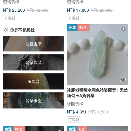
瓔珞翡翠
瓔珞翡翠
NT$ 25,200
NT$ 42,000
NT$ 17,880
NT$ 29,800
可客製
可客製
免運
95 折
你是不是想找
觀音玉墜
翡翠觀音
玉觀音
冰膠老種晴水滿色站姿觀音 | 天然
緬甸玉A貨翡翠
翡翠玉墜
緣圓翡翠
NT$ 4,351
NT$ 4,580
可客製
免運
88 折
免運
6 折