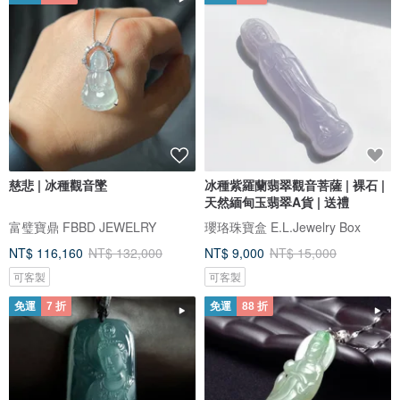
慈悲 | 冰種觀音墜
冰種紫羅蘭翡翠觀音菩薩 | 裸石 |
天然緬甸玉翡翠A貨 | 送禮
富璧寶鼎 FBBD JEWELRY
瓔珞珠寶盒 E.L.Jewelry Box
NT$ 116,160
NT$ 132,000
NT$ 9,000
NT$ 15,000
可客製
可客製
免運
7 折
免運
88 折