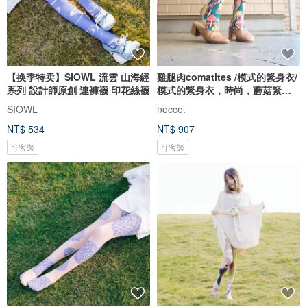
【换季特卖】SIOWL 流雲 山海經
雞腿肉comatites /模式的緊身衣/
系列 設計師原創 連褲襪 印花絲襪
模式的緊身衣，時尚，蘑菇緊身
衣，紋理的長襪
SIOWL
nocco.
NT$ 534
NT$ 907
可客製
可客製