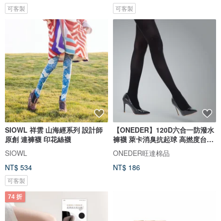
可客製
可客製
SIOWL 祥雲 山海經系列 設計師
【ONEDER】120D六合一防潑水
原創 連褲襪 印花絲襪
褲襪 萊卡消臭抗起球 高撚度台灣
製
SIOWL
ONEDER旺達棉品
NT$ 534
NT$ 186
可客製
74 折