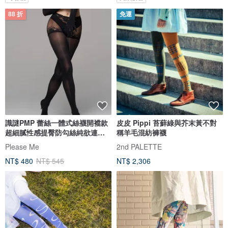
88 折
免運
識謎PMP 蕾絲一體式絲襪開襠款
皮皮 Pippi 苔蘚綠與芥末黃不對
超細膩性感提臀防勾絲純欲連褲
稱羊毛混紡褲襪
襪
Please Me
2nd PALETTE
NT$ 480
NT$ 545
NT$ 2,306