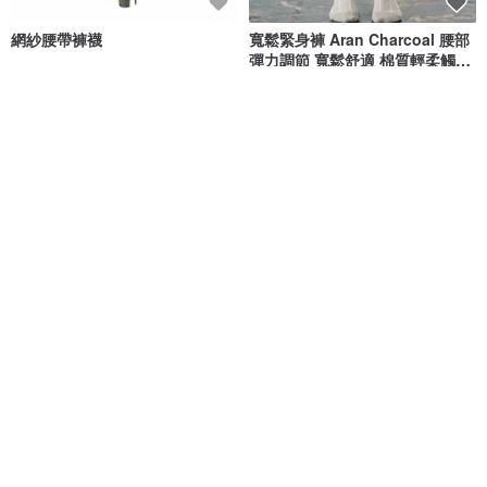
網紗腰帶褲襪
寬鬆緊身褲 Aran Charcoal 腰部
彈力調節 寬鬆舒適 棉質輕柔觸感
Aran Grey
R1004
ALCEDO 自然系亞麻生活
NT$ 3,232
NT$ 519
黑腳 - 紫紅頂部漸層褲襪
粉彩色草原印花褲襪，大自然愛
好者時尚單品，花卉穿搭
Virivee
Virivee
NT$ 1,668
NT$ 1,185