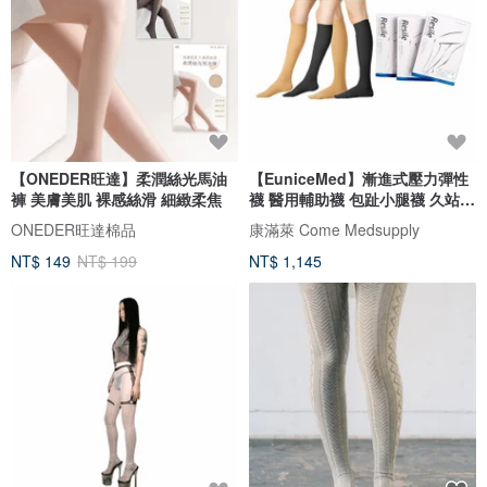
【ONEDER旺達】柔潤絲光馬油
【EuniceMed】漸進式壓力彈性
褲 美膚美肌 裸感絲滑 細緻柔焦
襪 醫用輔助襪 包趾小腿襪 久站
3002
ONEDER旺達棉品
康滿萊 Come Medsupply
NT$ 149
NT$ 199
NT$ 1,145