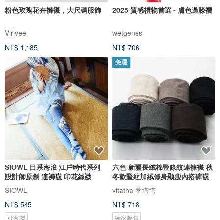
粉色玫瑰花卉褲襪，大尺碼服飾
2025 質感禮物首選 - 膚色過膝襪
Virivee
wetgenes
NT$ 1,185
NT$ 706
免運
SIOWL 日系海浪 江戶時代系列
六色 新疆長絨棉豎條紋連褲襪 秋
設計師原創 連褲襪 印花絲襪
冬款豎紋加絨修身顯瘦內搭褲襪
SIOWL
vitatha 番塔塔
NT$ 545
NT$ 718
可客製
獨家販售