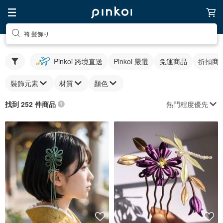
袴 髪飾り
Pinkoi 跨境直送
Pinkoi 嚴選
免運商品
折扣商
裝飾元素
材質
顏色
熱門程度優先
找到 252 件商品