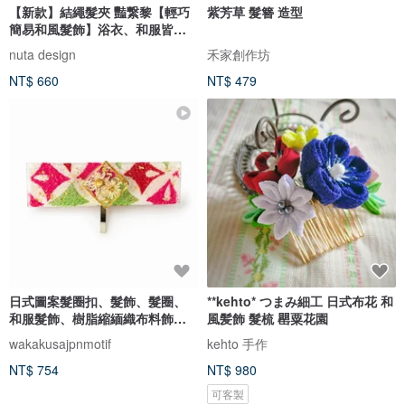
【新款】結繩髮夾 豔繋黎【輕巧
紫芳草 髮簪 造型
簡易和風髮飾】浴衣、和服皆適
用，可自由變化的掛鉤式髮飾。
nuta design
禾家創作坊
NT$ 660
NT$ 479
日式圖案髮圈扣、髮飾、髮圈、
**kehto* つまみ細工 日式布花 和
和服髮飾、樹脂縮緬織布料飾
風髪飾 髮梳 罌粟花園
品、日本飾品禮物
wakakusajpnmotif
kehto 手作
NT$ 754
NT$ 980
可客製