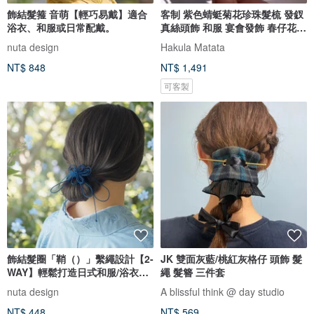
飾結髮箍 音萌【輕巧易戴】適合
客制 紫色蜻蜓菊花珍珠髮梳 發釵
浴衣、和服或日常配戴。
真絲頭飾 和服 宴會發飾 春仔花
纏花
nuta design
Hakula Matata
NT$ 848
NT$ 1,491
可客製
飾結髮圈「鞘（）」繫繩設計【2-
JK 雙面灰藍/桃紅灰格仔 頭飾 髮
WAY】輕鬆打造日式和服/浴衣造
繩 髮簪 三件套
型
nuta design
A blissful think @ day studio
NT$ 448
NT$ 569