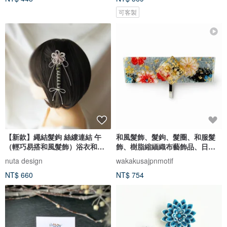
可客製
【新款】繩結髮鉤 絲縷連結 午
和風髮飾、髮鉤、髮圈、和服髮
（輕巧易搭和風髮飾）浴衣和服
飾、樹脂縮緬織布藝飾品、日本
適用，自由造型髮鉤。
飾品禮物
nuta design
wakakusajpnmotif
NT$ 660
NT$ 754