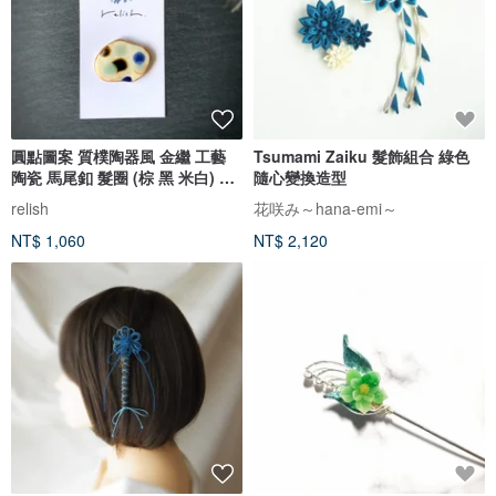
圓點圖案 質樸陶器風 金繼 工藝
Tsumami Zaiku 髮飾組合 綠色
陶瓷 馬尾釦 髮圈 (棕 黑 米白) 胸
隨心變換造型
針 金色 金色 藍綠色 綠色 髮飾
relish
花咲み～hana-emi～
NT$ 1,060
NT$ 2,120