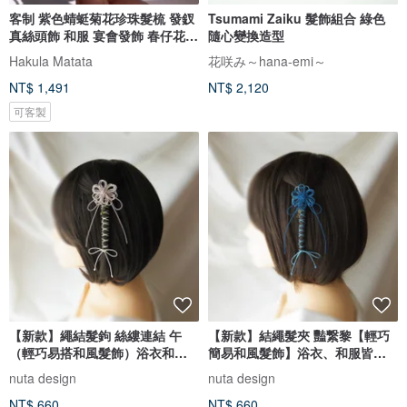
客制 紫色蜻蜓菊花珍珠髮梳 發釵
Tsumami Zaiku 髮飾組合 綠色
真絲頭飾 和服 宴會發飾 春仔花
隨心變換造型
纏花
Hakula Matata
花咲み～hana-emi～
NT$ 1,491
NT$ 2,120
可客製
【新款】繩結髮鉤 絲縷連結 午
【新款】結繩髮夾 豔繋黎【輕巧
（輕巧易搭和風髮飾）浴衣和服
簡易和風髮飾】浴衣、和服皆適
適用，自由造型髮鉤。
用，可自由變化的掛鉤式髮飾。
nuta design
nuta design
NT$ 660
NT$ 660