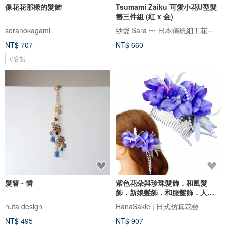
像花花那樣的髮飾
Tsumami Zaiku 可愛小花U型髮
簪三件組 (紅 x 金)
紗愛 Sara 〜 日本傳統細工花手作
soranokagami
NT$ 707
NT$ 660
可客製
髮簪 - 憐
紫色花朵與珍珠髮飾．和風髮
飾．新娘髮飾．和服髮飾．人造
花髮飾．梳式髮夾
nuta design
HanaSakie | 日式仿真花藝
NT$ 495
NT$ 907