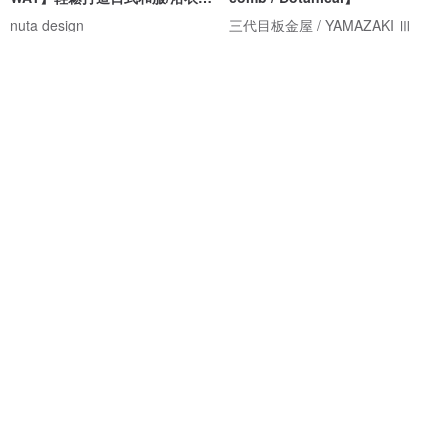
型
nuta design
三代目板金屋 / YAMAZAKI Ⅲ
NT$ 448
NT$ 4,664
和服布料製作的包釦髮飾 髮圈
編織髮簪 靜夜織語【輕巧】適合
浴衣、和服、正式場合的和風髮
飾。
貓豆手作
nuta design
NT$ 118
NT$ 660
可客製