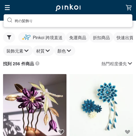
袴の髪飾り
Pinkoi 跨境直送
免運商品
折扣商品
快速出貨
裝飾元素
材質
顏色
熱門程度優先
找到 256 件商品