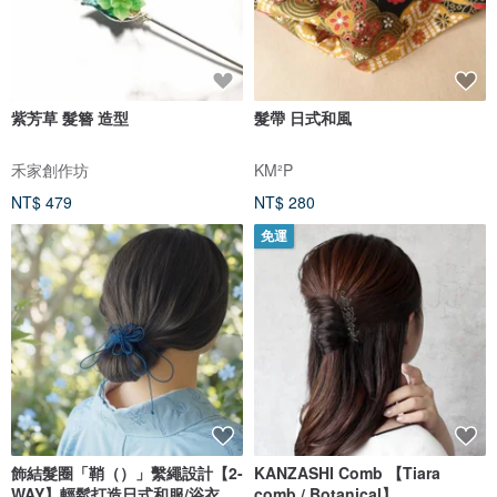
紫芳草 髮簪 造型
髮帶 日式和風
禾家創作坊
KM²P
NT$ 479
NT$ 280
免運
飾結髮圈「鞘（）」繫繩設計【2-
KANZASHI Comb 【Tiara
WAY】輕鬆打造日式和服/浴衣造
comb / Botanical】