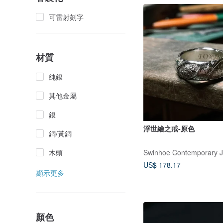
可雷射刻字
材質
純銀
其他金屬
銀
浮世繪之戒-原色
銅/黃銅
Swinhoe Contemporary J
木頭
US$ 178.17
顯示更多
顏色