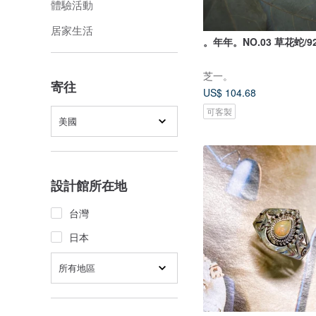
體驗活動
居家生活
。年年。NO.03 草花蛇/9
芝一。
寄往
US$ 104.68
可客製
美國
設計館所在地
台灣
日本
所有地區