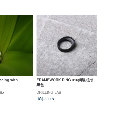
ing with
FRAMEWORK RING 316鋼製戒指_
黑色
io
DRILLING LAB
US$ 80.18