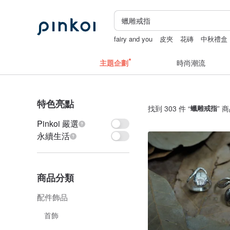
fairy and you
皮夾
花磚
中秋禮盒
主題企劃
時尚潮流
特色亮點
找到 303 件 “
蠟雕戒指
” 
Pinkoi 嚴選
永續生活
商品分類
配件飾品
首飾