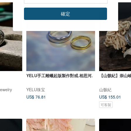
確定
YELU手工雕蠟起版製作對戒.相思河.
【山骸紀】崇山峻
ewelry
YELU珠宝
山骸紀
US$ 76.81
US$ 155.01
可客製