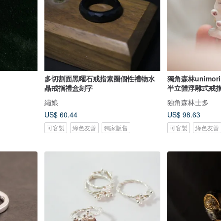
多切割面黑曜石戒指素圈個性禮物水
獨角森林unimo
晶戒指禮盒刻字
半立體浮雕式戒
繡娘
独角森林士多
US$ 60.44
US$ 98.63
可客製
綠色友善
獨家販售
可客製
綠色友善