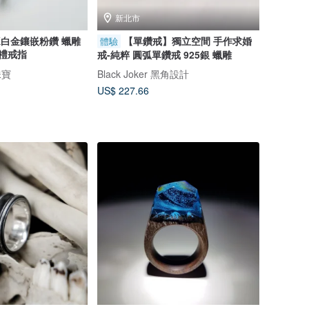
新北市
K白金鑲嵌粉鑽 蠟雕
【單鑽戒】獨立空間 手作求婚
體驗
送禮戒指
戒-純粹 圓弧單鑽戒 925銀 蠟雕
珠寶
Black Joker 黑角設計
US$ 227.66