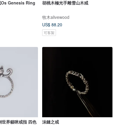
Genesis Ring
胡桃木極光手雕雪山木戒
牧木alivewood
US$ 88.20
可客製
t 顛倒世界貓咪戒指 四色
沫鏈之戒