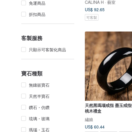
CALINA H · 藝室
免運商品
US$ 92.65
折扣商品
可客製
客製服務
只顯示可客製化商品
寶石種類
無鑲嵌寶石
天然半寶石
天然黑瑪瑙戒指 墨玉戒
鑽石・仿鑽
桃木禮盒
琉璃・玻璃
繡娘
US$ 60.44
瑪瑙・玉石