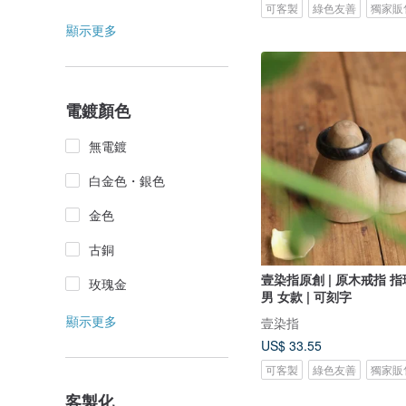
可客製
綠色友善
獨家販
顯示更多
電鍍顏色
無電鍍
白金色・銀色
金色
古銅
壹染指原創 | 原木戒指 指環
玫瑰金
男 女款 | 可刻字
顯示更多
壹染指
US$ 33.55
可客製
綠色友善
獨家販
客製化