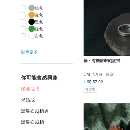
銀色
金色
黑色
綠色
白色
顯示更多
藝・有機鍛敲刻紋戒
CALINA H · 藝室
你可能會感興趣
US$ 57.02
蠟雕戒指
可客製
求婚戒
黑曜石戒指男
黑曜石戒指