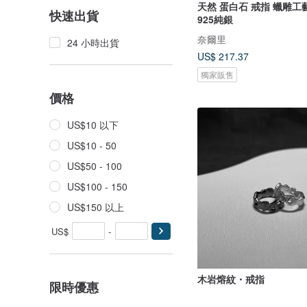
天然 蛋白石 戒指 蠟雕工
快速出貨
925純銀
奈爾里
24 小時出貨
US$ 217.37
獨家販售
價格
US$10 以下
US$10 - 50
US$50 - 100
US$100 - 150
US$150 以上
US$
-
木岩熔紋・戒指
限時優惠