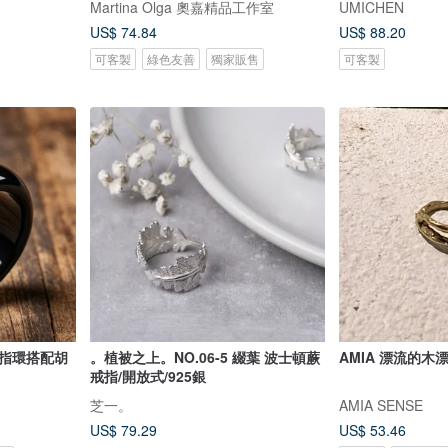
Martina Olga 奧嘉精品工作室
UMICHEN
US$ 74.84
US$ 88.20
可客製
綠色友善
獨家販售
可客製
指指環搭配胡
。植被之上。NO.06-5 綴葉 波士頓蕨
AMIA 漂流的木
戒指/開放式/925銀
芝一。
AMIA SENSE
US$ 79.29
US$ 53.46