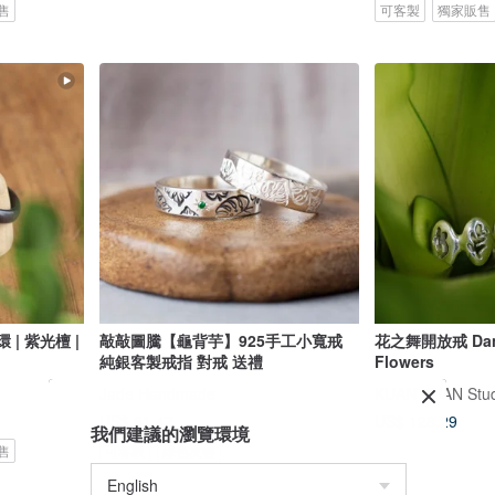
售
可客製
獨家販售
 | 紫光檀 |
敲敲圖騰【龜背芋】925手工小寬戒
花之舞開放戒 Danc
純銀客製戒指 對戒 送禮
Flowers
Jade Handmade
KUAN KUAN Stud
US$ 61.47
US$ 128.29
我們建議的瀏覽環境
售
可客製
綠色友善