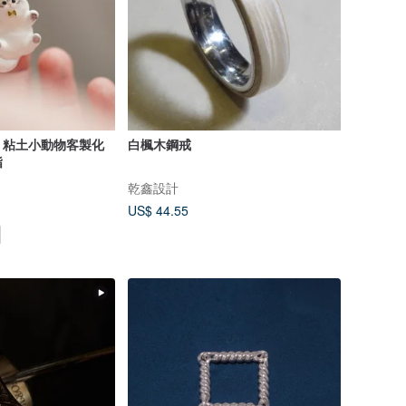
ri 粘土小動物客製化
白楓木鋼戒
指
乾鑫設計
US$ 44.55