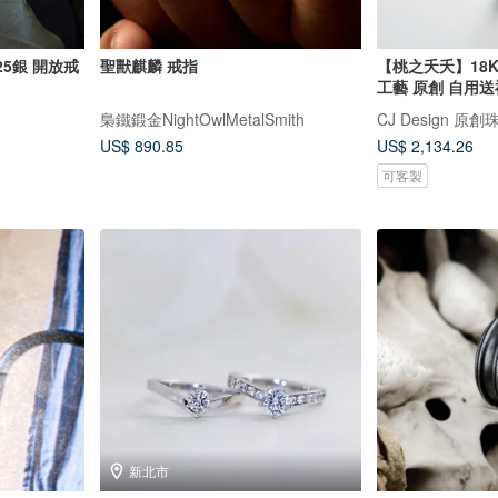
25銀 開放戒
聖獸麒麟 戒指
【桃之夭夭】18
工藝 原創 自用
梟鐵鍛金NightOwlMetalSmith
CJ Design 原創
US$ 890.85
US$ 2,134.26
可客製
新北市