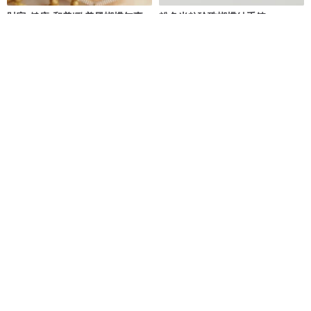
財富•健康•和美|歐美風蝴蝶無事
粉色米粒珍珠蝴蝶結手鍊
牌|緬甸A貨翡翠純銀訂製款手鏈
Luien Jade 路安翡翠
H.B. 金工教室
NT$ 3,762
NT$ 3,960
NT$ 1,280
免運
免運
98 折
蝴蝶手鍊, 銀彩葡萄紅
925純銀 雙心 海藍寶 蝴蝶結 客製
化刻字 手鍊 免費送禮包裝
summermoon 夏月韶光
Natural Light
NT$ 998
NT$ 1,745
NT$ 1,780
可客製