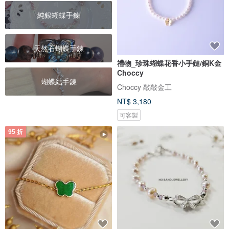
純銀蝴蝶手鍊
天然石蝴蝶手鍊
禮物_珍珠蝴蝶花香小手鏈/銅K金
Choccy
蝴蝶結手鍊
Choccy 敲敲金工
NT$ 3,180
可客製
95 折