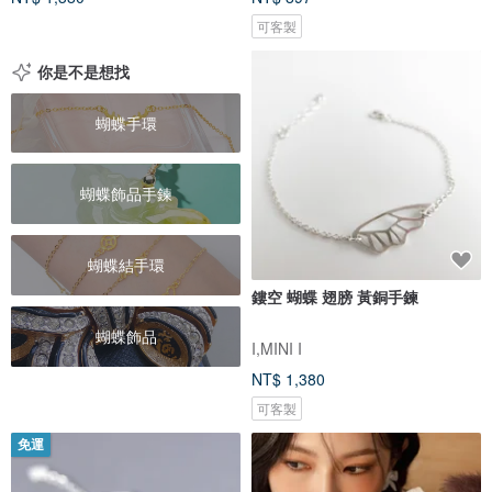
可客製
你是不是想找
蝴蝶手環
蝴蝶飾品手鍊
蝴蝶結手環
鏤空 蝴蝶 翅膀 黃銅手鍊
蝴蝶飾品
I,MINI I
NT$ 1,380
可客製
免運