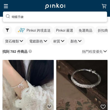
蝴蝶手鍊
Pinkoi 跨境直送
Pinkoi 嚴選
免運商品
折扣商
寶石種類
電鍍顏色
材質
顏色
熱門程度優先
找到 782 件商品