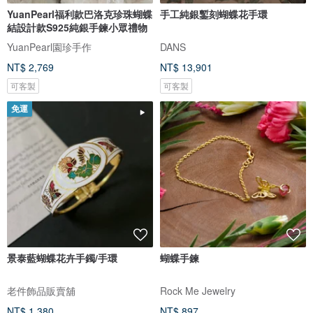
YuanPearl福利款巴洛克珍珠蝴蝶
手工純銀鏨刻蝴蝶花手環
結設計款S925純銀手鍊小眾禮物
YuanPearl園珍手作
DANS
NT$ 2,769
NT$ 13,901
可客製
可客製
免運
景泰藍蝴蝶花卉手鐲/手環
蝴蝶手鍊
老件飾品販賣舖
Rock Me Jewelry
NT$ 1,380
NT$ 897