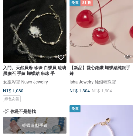
免運
81 折
入門。天然貝母 珍珠 白蝶貝 琉璃
【新品】愛心鋯鑽 蝴蝶結純銀手
黑膽石 手鍊 蝴蝶結 串珠 手
鍊
女巫彩寶 Nuwn Jewelry
Isha Jewelry 純銀輕珠寶
NT$ 1,080
NT$ 1,304
NT$ 1,604
綠色友善
免運
你是不是想找
蝴蝶造型手鍊