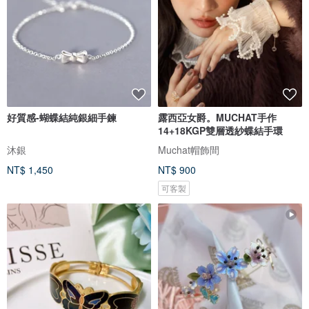
好質感-蝴蝶結純銀細手鍊
露西亞女爵。MUCHAT手作
14+18KGP雙層透紗蝶結手環
沐銀
Muchat帽飾間
NT$ 1,450
NT$ 900
可客製