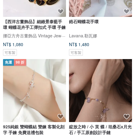
【西洋古董飾品】細緻景泰藍手
鋯石蝴蝶花手環
環 蝴蝶花卉手工彈扣式 手環 手鍊
挪亞方舟古董飾品 Vintage Jewelry
Lavana.勒瓦娜
NT$ 1,080
NT$ 1,480
可客製
可客製
免運
98 折
925純銀 雙蝴蝶結 雙鍊 客製化刻
綻放之時 / 小 芙 蝶 / 坦桑石x月光
字 手鍊 免費送禮包裝
石 / 手工原創設計手鏈