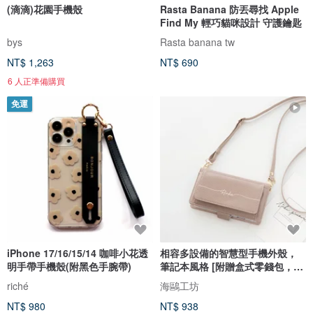
(滴滴)花園手機殼
Rasta Banana 防丟尋找 Apple
Find My 輕巧貓咪設計 守護鑰匙
bys
Rasta banana tw
NT$ 1,263
NT$ 690
6 人正準備購買
免運
iPhone 17/16/15/14 咖啡小花透
相容多設備的智慧型手機外殼，
明手帶手機殼(附黑色手腕帶)
筆記本風格 [附贈盒式零錢包，簡
單姓名雕刻] 智慧型手機肩帶，零
riché
海鷗工坊
錢包，錢包，免費姓名錢包
NT$ 980
NT$ 938
AE16U