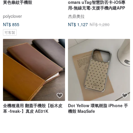
黃色條紋手機殼
omars uTag智慧防丟卡-iOS專
用-無線充電-支援手機內建APP
polyclover
杰鼎奧拉
NT$ 855
NT$ 1,127
NT$ 1,280
可客製
全機種適用 翻蓋手機殼【栃木皮
Dot Yellow 環氧樹脂 iPhone 手
革 -freak-】真皮 AE01K
機殼 MagSafe
海鷗工坊
Mint Moment
NT$ 1,249
NT$ 1,263