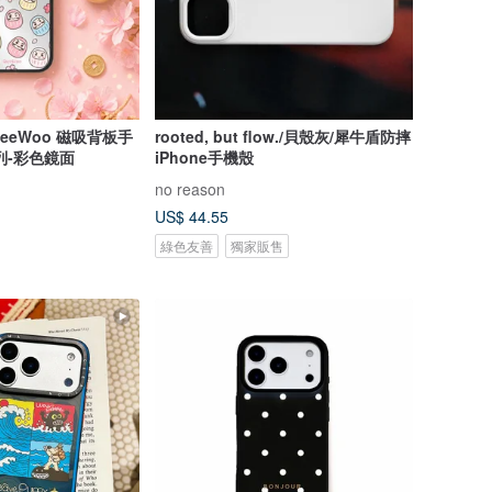
eWoo 磁吸背板手
rooted, but flow./貝殼灰/犀牛盾防摔
列-彩色鏡面
iPhone手機殼
no reason
US$ 44.55
綠色友善
獨家販售