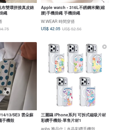
 - 帆布雙環拼接真皮錶
Apple watch - 316L不銹鋼米蘭(縮
機掛繩
腰)手機掛繩 手機掛繩
搭
W.WEAR 時間穿搭
US$ 42.05
34.75
US$ 52.56
5/14/13/SE3 雲朵蘇
三麗鷗 iPhone系列 可拆式磁吸片材
繩手機殼
彩鑽手機殼-單售片材1
apbs 雅品仕 | 水晶彩鑽手機殼