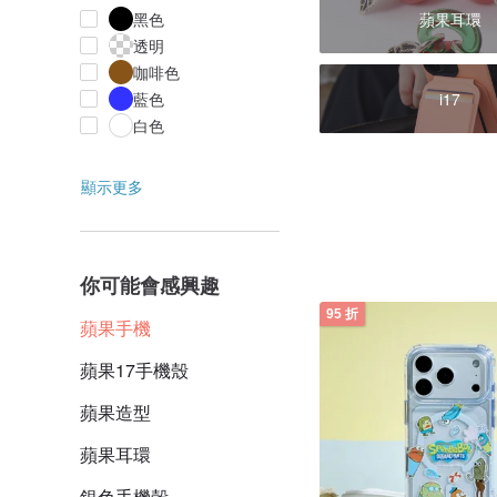
蘋果耳環
黑色
透明
咖啡色
藍色
i17
白色
顯示更多
你可能會感興趣
95 折
蘋果手機
蘋果17手機殼
蘋果造型
蘋果耳環
銀色手機殼