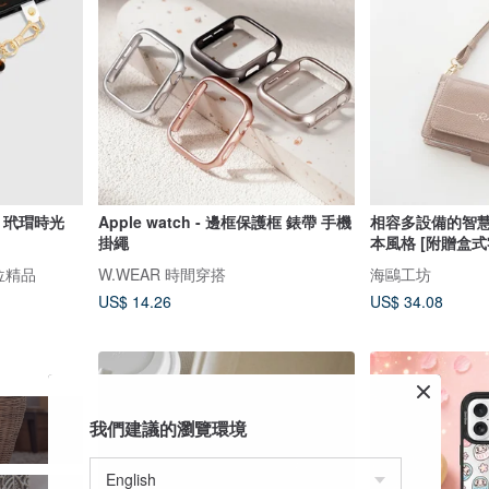
鍊 玳瑁時光
Apple watch - 邊框保護框 錶帶 手機
相容多設備的智
掛繩
本風格 [附贈盒
刻] 智慧型手機
數位精品
W.WEAR 時間穿搭
海鷗工坊
免費姓名錢包AE1
US$ 14.26
US$ 34.08
我們建議的瀏覽環境