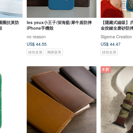
圈圈抗黃防
les yeux小王子/深海藍/犀牛盾防摔
【隱藏式磁吸】
殼
iPhone手機殼
金按鍵全磨砂防摔防
no reason
Sigema Creation
US$ 44.55
US$ 44.47
綠色友善
獨家販售
綠色友善
8 折