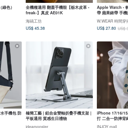
殼（綠色）
全機種適用 翻蓋手機殼【栃木皮革 -
Apple Watch
freak-】真皮 AE01K
帶 蘋果錶帶 手
海鷗工坊
W.WEAR 時間穿
US$ 45.38
US$ 27.80
US$ 
防水手機包 防
極簡工藝 | 鋁合金雙軸折疊手機支架 |
iPhone 17/16/1
平板通用 質感生日禮物
打 二合一防摔背
ideamonster
INJOY mall