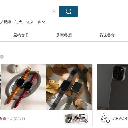
父親節
短夾
短夾
皮夾
風格文具
居家餐廚
品味美食
5
+
搭
ARMOR
4.9
(3,196)