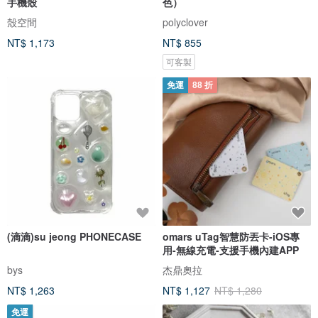
手機殼
色）
殼空間
polyclover
NT$ 1,173
NT$ 855
可客製
免運
88 折
(滴滴)su jeong PHONECASE
omars uTag智慧防丟卡-iOS專
用-無線充電-支援手機內建APP
bys
杰鼎奧拉
NT$ 1,263
NT$ 1,127
NT$ 1,280
免運