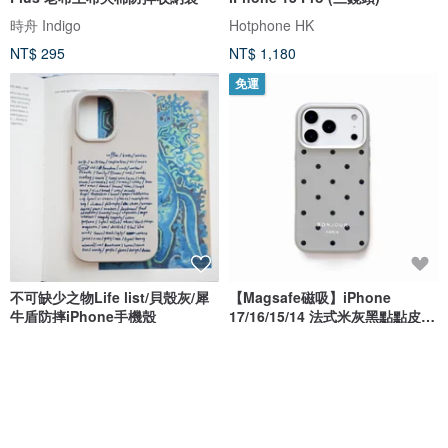
時舟 Indigo
Hotphone HK
NT$ 295
NT$ 1,180
免運
不可缺少之物Life list/貝殼灰/犀
【Magsafe磁吸】iPhone
牛盾防摔iPhone手機殼
17/16/15/14 法式米灰黑點點皮革
手機殼
no reason
riché
NT$ 1,000
NT$ 1,080
綠色友善
免運