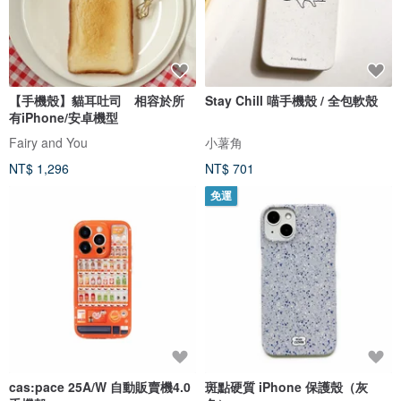
【手機殼】貓耳吐司 相容於所
Stay Chill 喵手機殼 / 全包軟殼
有iPhone/安卓機型
Fairy and You
小薯角
NT$ 1,296
NT$ 701
免運
cas:pace 25A/W 自動販賣機4.0
斑點硬質 iPhone 保護殼（灰