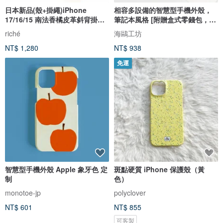
日本新品(殼+掛繩)iPhone
相容多設備的智慧型手機外殼，
17/16/15 南法香橘皮革斜背掛繩
筆記本風格 [附贈盒式零錢包，簡
手機殼
單姓名雕刻] 智慧型手機肩帶，零
riché
海鷗工坊
錢包，錢包，免費姓名錢包
NT$ 1,280
NT$ 938
AE16U
免運
智慧型手機外殼 Apple 象牙色 定
斑點硬質 iPhone 保護殼（黃
制
色）
monotoe-jp
polyclover
NT$ 601
NT$ 855
可客製