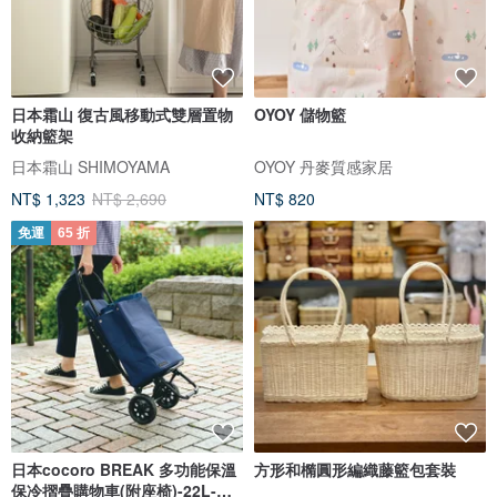
日本霜山 復古風移動式雙層置物
OYOY 儲物籃
收納籃架
日本霜山 SHIMOYAMA
OYOY 丹麥質感家居
NT$ 1,323
NT$ 2,690
NT$ 820
免運
65 折
日本cocoro BREAK 多功能保溫
方形和橢圓形編織藤籃包套裝
保冷摺疊購物車(附座椅)-22L-多