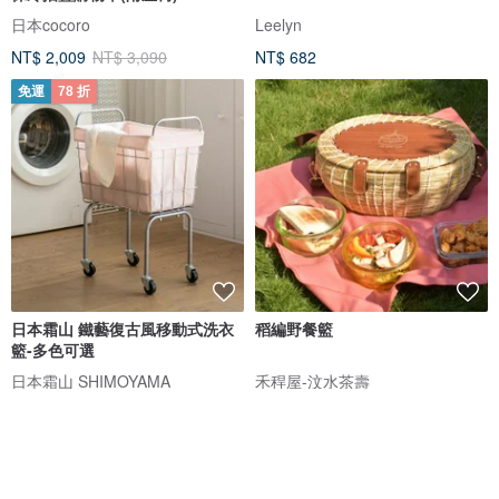
色選
日本cocoro
Leelyn
NT$ 2,009
NT$ 3,090
NT$ 682
免運
78 折
日本霜山 鐵藝復古風移動式洗衣
稻編野餐籃
籃-多色可選
日本霜山 SHIMOYAMA
禾稈屋-汶水茶壽
NT$ 1,319
NT$ 1,690
NT$ 6,500
可客製