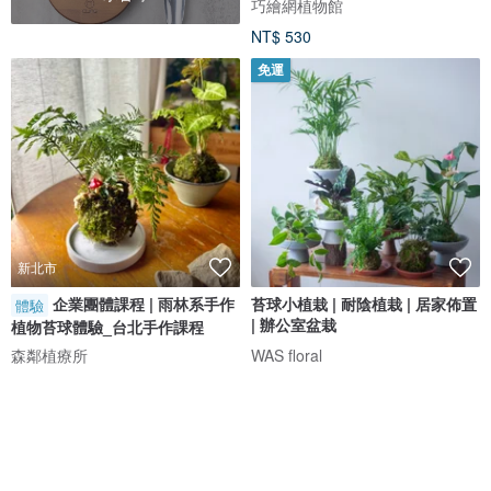
巧繪網植物館
NT$ 530
免運
新北市
企業團體課程 | 雨林系手作
苔球小植栽 | 耐陰植栽 | 居家佈置
體驗
| 辦公室盆栽
植物苔球體驗_台北手作課程
森鄰植療所
WAS floral
NT$ 800
NT$ 350
可客製