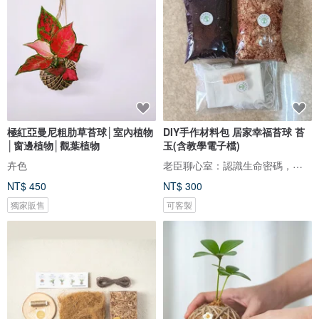
極紅亞曼尼粗肋草苔球│室內植物
DIY手作材料包 居家幸福苔球 苔
│窗邊植物│觀葉植物
玉(含教學電子檔)
老臣聊心室：認識生命密碼，將觀音心法融入靜心書寫與綠植療癒
卉色
NT$ 450
NT$ 300
獨家販售
可客製