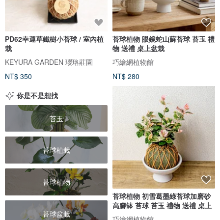
PD62幸運草鐵樹小苔球 / 室內植
苔球植物 眼鏡蛇山蘇苔球 苔玉 禮
栽
物 送禮 桌上盆栽
KEYURA GARDEN 瓔珞莊園
巧繪網植物館
NT$ 350
NT$ 280
你是不是想找
苔玉
苔球植栽
苔球植物
苔球植物 初雪葛墨綠苔球加磨砂
高腳缽 苔球 苔玉 禮物 送禮 桌上
苔球盆栽
巧繪網植物館