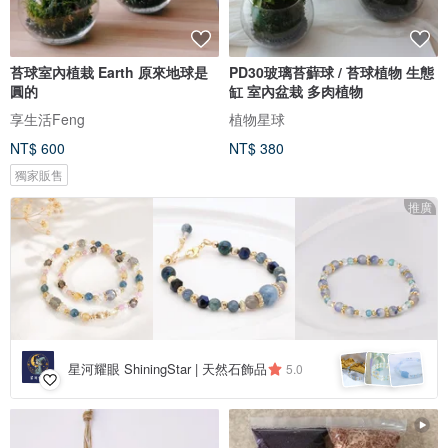
苔球室內植栽 Earth 原來地球是
PD30玻璃苔蘚球 / 苔球植物 生態
圓的
缸 室內盆栽 多肉植物
享生活Feng
植物星球
NT$ 600
NT$ 380
獨家販售
推廣
星河耀眼 ShiningStar | 天然石飾品
5.0