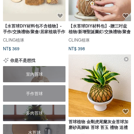
【水苔球DIY材料包不含植物】-
【水苔球DIY材料包】-贈三吋盆
手作/交換禮物/聚會/居家植栽手作
植物/新增聖誕圖釘/交換禮物/聚會
CLING植琢
CLING植琢
NT$ 369
NT$ 398
你是不是想找
室內苔球
手作苔球
多肉苔球
苔球植物 金剛虎尾蘭灰金苔球加
磨砂高腳缽 苔球 苔玉 禮物 送禮
水苔球