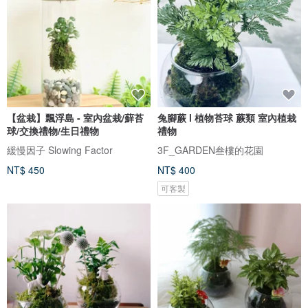
【盆栽】飄浮島 - 室內盆栽/蘚苔
兔腳蕨 l 植物苔球 蕨類 室內植栽
球/交換禮物/生日禮物
禮物
緩慢因子 Slowing Factor
3F_GARDEN叁樓的花園
NT$ 450
NT$ 400
可客製