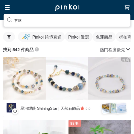
苔球
Pinkoi 跨境直送
Pinkoi 嚴選
免運商品
折扣商
熱門程度優先
找到 542 件商品
推廣
星河耀眼 ShiningStar | 天然石飾品
5.0
88 折